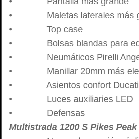
•
Pantalla más grande
•
Maletas laterales más
•
Top case
•
Bolsas blandas para eq
•
Neumáticos Pirelli An
•
Manillar 20mm más el
•
Asientos confort Duca
•
Luces auxiliaries LED
•
Defensas
Multistrada 1200 S Pikes Peak