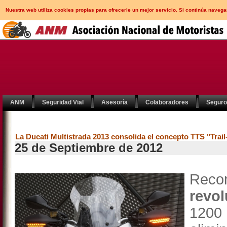
Nuestra web utiliza cookies propias para ofrecerle un mejor servicio. Si continúa nav
ANM
Seguridad Vial
Asesoría
Colaboradores
Segur
La Ducati Multistrada 2013 consolida el concepto TTS "Trai
25 de Septiembre de 2012
Rec
revo
1200 