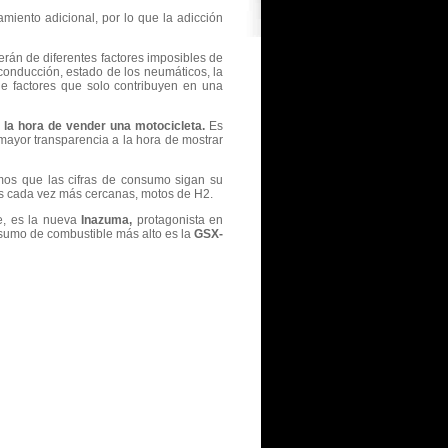
miento adicional, por lo que la adicción
rán de diferentes factores imposibles de
 conducción, estado de los neumáticos, la
n de factores que solo contribuyen en una
 la hora de vender una motocicleta.
Es
 mayor transparencia a la hora de mostrar
mos que las cifras de consumo sigan su
las cada vez más cercanas, motos de H2.
e, es la nueva
Inazuma,
protagonista en
nsumo de combustible más alto es la
GSX-