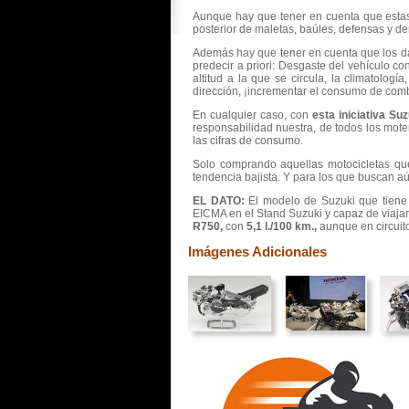
Aunque hay que tener en cuenta que estas 
posterior de maletas, baúles, defensas y de
Además hay que tener en cuenta que los dat
predecir a priori: Desgaste del vehículo co
altitud a la que se circula, la climatologí
dirección, ¡incrementar el consumo de comb
En cualquier caso, con
esta iniciativa S
responsabilidad nuestra, de todos los mote
las cifras de consumo.
Solo comprando aquellas motocicletas qu
tendencia bajista. Y para los que buscan a
EL DATO:
El modelo de Suzuki que tiene 
EICMA en el Stand Suzuki y capaz de viaja
R750,
con
5,1 l./100 km.,
aunque en circuit
Imágenes Adicionales