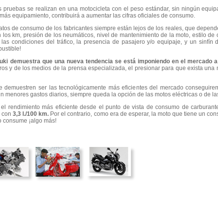
pruebas se realizan en una motocicleta con el peso estándar, sin ningún equipa
más equipamiento, contribuirá a aumentar las cifras oficiales de consumo.
os de consumo de los fabricantes siempre están lejos de los reales, que depende
n los km, presión de los neumáticos, nivel de mantenimiento de la moto, estilo de
a, las condiciones del tráfico, la presencia de pasajero y/o equipaje, y un sinfí
ustible!
uzuki demuestra que una nueva tendencia se está imponiendo en el mercado a
ros y de los medios de la prensa especializada, el presionar para que exista una
e demuestren ser las tecnológicamente más eficientes del mercado conseguire
ún menores gastos diarios, siempre queda la opción de las motos eléctricas o de 
el rendimiento más eficiente desde el punto de vista de consumo de carburant
r con
3,3 l./100 km.
Por el contrario, como era de esperar, la moto que tiene un co
o consume ¡algo más!