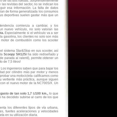
do de las dos ruedas. Sorprendentemente
las revistas del sector, no se indican los
ir esa información. La falta de datos
izan de forma generalizada los consumos
sus deportivas suelen gastar más que un
tendencia comienza a cambiar, y los
n nuevo vehículo, no solo valoran las
nta.
Especialmente si el vehículo va a ser
a gasolina, los clientes no solo son más
l motor de combustión como los scooter
l sistema Star&Stop en sus scooter, así
 la
Scoopy SH125i
ha sido rediseñado y
de parada al ralentí), permite obtener un
 de 7,5 litros!
. Los ingenieros saben que para bajar los
dad por cilindro más par motor y menos
 probar una motocicleta calificamos como
u vertiente más práctica, aunque siguen
A, con el nuevo motor de la NC700S/X. Un
asto de tan solo 1,7 l./100 km.,
lo que
ha decidido subirse al carro de los que
enta los diferentes tipos de vía urbana,
s, fuertes aceleraciones y velocidades
ta en su utilización diaria.