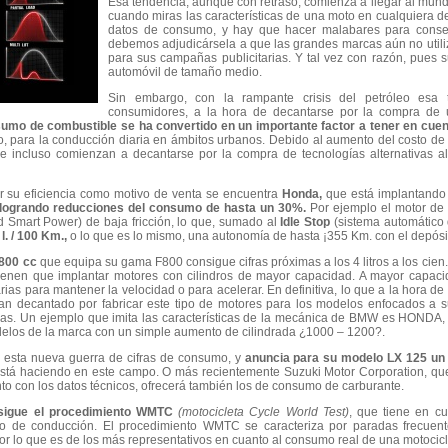
Esa tendencia, aunque con retraso, comienza a llegar al mun
cuando miras las características de una moto en cualquiera de 
datos de consumo, y hay que hacer malabares para consegu
debemos adjudicársela a que las grandes marcas aún no util
para sus campañas publicitarias. Y tal vez con razón, pues 
automóvil de tamaño medio.
Sin embargo, con la rampante crisis del petróleo esa 
consumidores, a la hora de decantarse por la compra de u
sumo de combustible se ha convertido en un importante factor a tener en cue
 para la conducción diaria en ámbitos urbanos. Debido al aumento del costo de l
e incluso comienzan a decantarse por la compra de tecnologías alternativas a
r su eficiencia como motivo de venta se encuentra
Honda,
que está implantando e
logrando reducciones del consumo de hasta un 30%.
Por ejemplo el motor de
Smart Power) de baja fricción, lo que, sumado al
Idle Stop
(sistema automático 
 l. / 100 Km.,
o lo que es lo mismo, una autonomía de hasta ¡355 Km. con el depósito
 800 cc
que equipa su gama F800 consigue cifras próximas a los 4 litros a los cien
enen que implantar motores con cilindros de mayor capacidad. A mayor capaci
s para mantener la velocidad o para acelerar. En definitiva, lo que a la hora de
han decantado por fabricar este tipo de motores para los modelos enfocados a s
rtivas. Un ejemplo que imita las características de la mecánica de BMW es HOND
elos de la marca con un simple aumento de cilindrada ¿1000 – 1200?.
esta nueva guerra de cifras de consumo, y
anuncia para su modelo LX 125 un g
stá haciendo en este campo. O más recientemente Suzuki Motor Corporation, que 
nto con los datos técnicos, ofrecerá también los de consumo de carburante.
sigue el procedimiento WMTC
(motocicleta Cycle World Test)
, que tiene en cu
 de conducción. El procedimiento WMTC se caracteriza por paradas frecuente
por lo que es de los más representativos en cuanto al consumo real de una motocicle