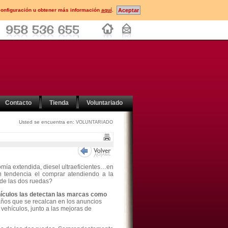
configuración u obtener más información
aquí
.
Contacto
Tienda
Voluntariado
Usted se encuentra en:
VOLUNTARIADO
nomía extendida, diesel ultraeficientes…en
n tendencia el comprar atendiendo a la
 de las dos ruedas?
hículos las detectan las marcas como
ños que se recalcan en los anuncios
vehículos, junto a las mejoras de