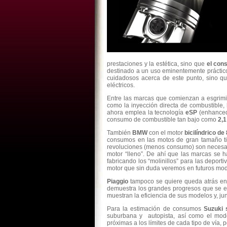
prestaciones y la estética, sino que
el con
destinado a un uso eminentemente práctico,
cuidadosos acerca de este punto, sino qu
eléctricos.
Entre las marcas que comienzan a esgrimi
como la inyección directa de combustible,
ahora emplea la tecnología
eSP
(enhanced 
consumo de combustible tan bajo como
2,1
También
BMW
con el motor
bicilíndrico de
consumos en las motos de gran tamaño ti
revoluciones (menos consumo) son necesaria
motor “lleno”. De ahí que las marcas se 
fabricando los “molinillos” para las depo
motor que sin duda veremos en futuros mod
Piaggio
tampoco se quiere queda atrás en 
demuestra los grandes progresos que se e
muestran la eficiencia de sus modelos y, ju
Para la estimación de consumos
Suzuki 
suburbana y autopista, así como el modo
próximas a los límites de cada tipo de vía, 