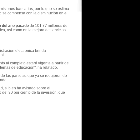
omisiones bancarias, por lo que se estima
to se compensa con la disminución en el
o del año pasado
de 101,77 millones de
fico, así como en la mejora de servicios
stración electrónica brinda
al.
to al completo estará vigente a partir de
stemas de educación", ha relatado.
 de las partidas, que ya se redujeron de
ado.
d, si bien ha avisado sobre el
del 30 por ciento de la inversión, que