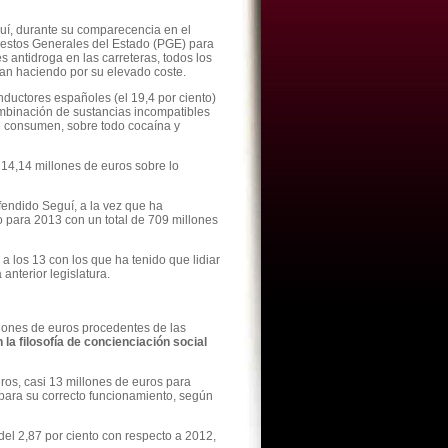
guí, durante su comparecencia en el
uestos Generales del Estado (PGE) para
 antidroga en las carreteras, todos los
nían haciendo por su elevado coste.
ductores españoles (el 19,4 por ciento)
ombinación de sustancias incompatibles
e consumen, sobre todo cocaína y
14,14 millones de euros sobre lo
endido Seguí, a la vez que ha
to para 2013 con un total de 709 millones
a los 13 con los que ha tenido que lidiar
anterior legislatura.
lones de euros procedentes de las
la filosofía de concienciación social
eros, casi 13 millones de euros para
 para su correcto funcionamiento, según
del 2,87 por ciento con respecto a 2012,