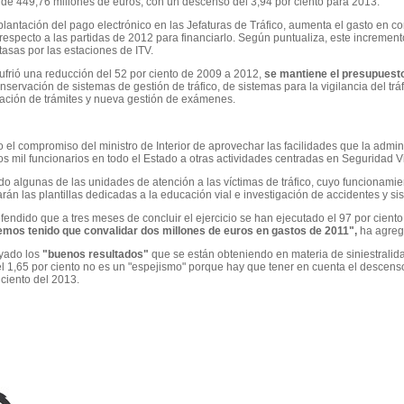
 de 449,76 millones de euros, con un descenso del 3,94 por ciento para 2013.
mplantación del pago electrónico en las Jefaturas de Tráfico, aumenta el gasto en c
especto a las partidas de 2012 para financiarlo. Según puntualiza, este incremen
 tasas por las estaciones de ITV.
frió una reducción del 52 por ciento de 2009 a 2012,
se mantiene el presupuest
onservación de sistemas de gestión de tráfico, de sistemas para la vigilancia del trá
icación de trámites y nueva gestión de exámenes.
el compromiso del ministro de Interior de aprovechar las facilidades que la admini
s mil funcionarios en todo el Estado a otras actividades centradas en Seguridad Vi
o algunas de las unidades de atención a las víctimas de tráfico, cuyo funcionamien
án las plantillas dedicadas a la educación vial e investigación de accidentes y si
ndido que a tres meses de concluir el ejercicio se han ejecutado el 97 por ciento
mos tenido que convalidar dos millones de euros en gastos de 2011",
ha agreg
yado los
"buenos resultados"
que se están obteniendo en materia de siniestralida
 1,65 por ciento no es un "espejismo" porque hay que tener en cuenta el descenso 
 ciento del 2013.