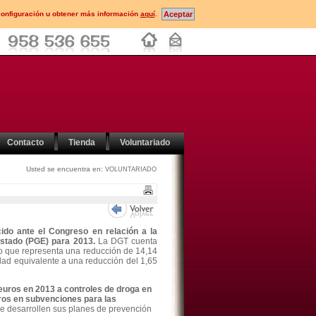
configuración u obtener más información
aquí
.
Contacto
Tienda
Voluntariado
Usted se encuentra en:
VOLUNTARIADO
do ante el Congreso en relación a la
Estado (PGE) para 2013.
La DGT cuenta
o que representa una reducción de 14,14
dad equivalente a una reducción del 1,65
 euros en 2013 a controles de droga en
ros en subvenciones para las
e desarrollen sus planes de prevención