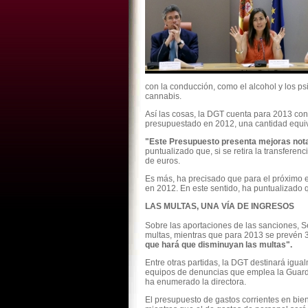
con la conducción, como el alcohol y los 
cannabis.
Así las cosas, la DGT cuenta para 2013 con
presupuestado en 2012, una cantidad equiva
"Este Presupuesto presenta mejoras notab
puntualizado que, si se retira la transfere
de euros.
Es más, ha precisado que para el próximo ej
en 2012. En este sentido, ha puntualizado q
LAS MULTAS, UNA VÍA DE INGRESOS
Sobre las aportaciones de las sanciones, 
multas, mientras que para 2013 se prevén 38
que hará que disminuyan las multas".
Entre otras partidas, la DGT destinará igua
equipos de denuncias que emplea la Guardia
ha enumerado la directora.
El presupuesto de gastos corrientes en bien