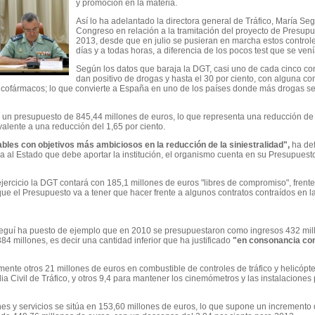
y promoción en la materia.
Así lo ha adelantado la directora general de Tráfico, María Se
Congreso en relación a la tramitación del proyecto de Presup
2013, desde que en julio se pusieran en marcha estos controles
días y a todas horas, a diferencia de los pocos test que se ve
Según los datos que baraja la DGT, casi uno de cada cinco con
dan positivo de drogas y hasta el 30 por ciento, con alguna c
psicofármacos; lo que convierte a España en uno de los países donde más drogas s
 un presupuesto de 845,44 millones de euros, lo que representa una reducción de 
lente a una reducción del 1,65 por ciento.
les con objetivos más ambiciosos en la reducción de la siniestralidad",
ha def
ncia al Estado que debe aportar la institución, el organismo cuenta en su Presupues
ercicio la DGT contará con 185,1 millones de euros "libres de compromiso", frente 
ue el Presupuesto va a tener que hacer frente a algunos contratos contraídos en la 
Seguí ha puesto de ejemplo que en 2010 se presupuestaron como ingresos 432 mil
4 millones, es decir una cantidad inferior que ha justificado
"en consonancia con 
lmente otros 21 millones de euros en combustible de controles de tráfico y helicópt
 Civil de Tráfico, y otros 9,4 para mantener los cinemómetros y las instalaciones
es y servicios se sitúa en 153,60 millones de euros, lo que supone un incremento 