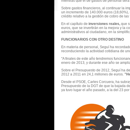
mientras que el de gastos de personal será
Sobre gastos financieros, al continuar la i
un incremento de 140.000 euros (18,60%), r
crédito relativo a la gestión de cobro de las
En el capítulo de
inversiones reales,
que su
euros, que se invertirán en la mejora y la c
administrativos al ciudadano, en la simplif
FUNCIONARIOS CON OTRO DESTINO
En materia de personal, Seguí ha recordado 
reconduciendo la actividad cotidiana de uno
"A finales de este año tendremos funcionand
enero de 2013, y durante ese año se ampliar
Sobre el Presupuesto de 2012, Seguí ha defe
2012 a 2011 en 24,1 millones de euros.
"He
Desde el PSOE, Carles Corcuera, ha subra
Presupuesto de la DGT de que la bajada del
ya tuvo lugar el año pasado, a la del 23 por