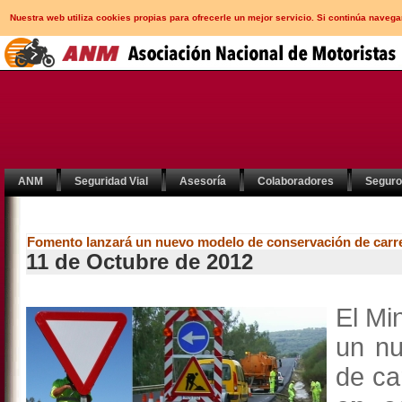
Nuestra web utiliza cookies propias para ofrecerle un mejor servicio. Si continúa nav
ANM
Seguridad Vial
Asesoría
Colaboradores
Segur
Fomento lanzará un nuevo modelo de conservación de carr
11 de Octubre de 2012
El Mi
un nu
de ca