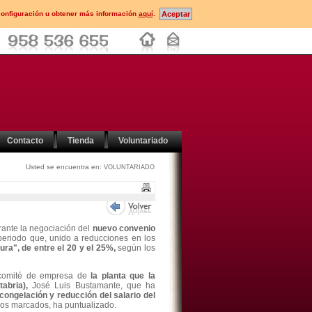
configuración u obtener más información
aquí
.
Contacto
Tienda
Voluntariado
Usted se encuentra en:
VOLUNTARIADO
rante la negociación del
nuevo convenio
periodo que, unido a reducciones en los
ura", de entre el 20 y el 25%,
según los
l comité de empresa de
la planta que la
tabria),
José Luis Bustamante, que ha
congelación y reducción del salario del
ivos marcados, ha puntualizado.