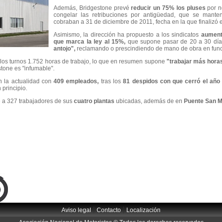
Además, Bridgestone prevé
reducir un 75% los pluses
por n
congelar las retribuciones por antigüedad, que se mant
cobraban a 31 de diciembre de 2011, fecha en la que finalizó e
Asimismo, la dirección ha propuesto a los sindicatos
aumenta
que marca la ley al 15%,
que supone pasar de 20 a 30 dí
antojo",
reclamando o prescindiendo de mano de obra en funci
 los turnos 1.752 horas de trabajo, lo que en resumen supone
"trabajar más hora
tone es "infumable".
n la actualidad con
409 empleados,
tras los
81 despidos con que cerró el añ
principio.
e a 327 trabajadores de sus
cuatro plantas
ubicadas, además de en
Puente San M
|
|
Aviso legal
Contacto
Localización