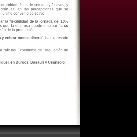
octurnidad, fines de semana y festivos, y
endrán así en las percepciones que se
l último convenio colectivo.
r la flexibilidad de la jornada del 10%
as que la empresa puede emplear
"a su
ón de la producción.
s y cobrar menos dinero",
ha expresado
o
a raíz del Expediente de Regulación de
iguel, en Burgos, Basauri y Usánsolo.