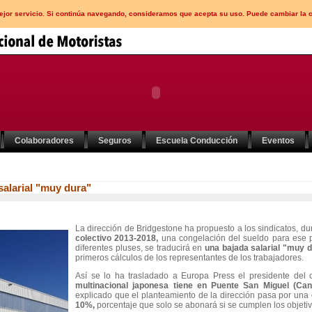
mejor servicio. Si continúa navegando, consideramos que acepta su uso. Puede cambiar la 
Colaboradores
Seguros
Escuela Conducción
Eventos
alarial "muy dura"
La dirección de Bridgestone ha propuesto a los sindicatos, du
colectivo 2013-2018,
una congelación del sueldo para ese 
diferentes pluses, se traducirá en
una bajada salarial "muy d
primeros cálculos de los representantes de los trabajadores.
Así se lo ha trasladado a Europa Press el presidente de
multinacional japonesa tiene en Puente San Miguel (Can
explicado que el planteamiento de la dirección pasa por una
10%,
porcentaje que solo se abonará si se cumplen los objet