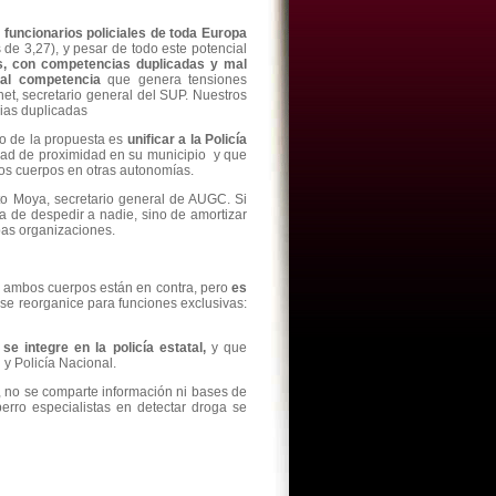
 funcionarios policiales de toda Europa
de 3,27), y pesar de todo este potencial
s, con competencias duplicadas y mal
tal competencia
que genera tensiones
t, secretario general del SUP. Nuestros
ias duplicadas
vo de la propuesta es
unificar a la Policía
dad de proximidad en su municipio y que
vos cuerpos en otras autonomías.
to Moya, secretario general de AUGC. Si
ta de despedir a nadie, sino de amortizar
bas organizaciones.
e ambos cuerpos están en contra, pero
es
se reorganice para funciones exclusivas:
se integre en la policía estatal,
y que
 y Policía Nacional.
, no se comparte información ni bases de
rro especialistas en detectar droga se