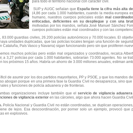
para todo el territorio nacional con carácter civil.
SUP y AUGC señalan que
España tiene la cifra más alta de
(4,86 por cada 1.000 habitantes, cuando la media europea es 
humano, nuestros cuerpos policiales están
mal coordinado
enfocadas, deficientes en su despliegue y con una bru
motivadas por los mandos, señala José Manuel Sánchez Forne
cuerpos policiales están mal coordinados y con las competenc
83.000 guardias civiles, 26.200 policías autonómicos y 70.000 locales. El objeti
haya unidades duplicadas, que las policías locales tengan una función de seguri
(en Cataluña, País Vasco y Navarra) sigan funcionando pero sin que proliferen nue
emos muchos policías pero están mal organizados y coordinados, recalca Alber
r, a 3,27 policías por cada 1.000 habitantes, sobrarían 73.000 agentes. No se tra
s en los próximos 15 años. Habría un ahorro de 3.000 millones anuales, estiman am
cil de asumir por los dos partidos mayoritarios, PP y PSOE, y que los mandos d
luso abogan porque en una primera fase la Guardia Civil no desaparezca, sino que 
nales y funciones de policía aduanera y de fronteras.
 ambas organizaciones incluye también que el
servicio de vigilancia aduanera 
nciones de vigilancia exterior
en las cárceles, algo que ahora hacen Guardia Civil
s.
Policía Nacional y Guardia Civil no están coordinadas, se duplican operaciones
ne de lejos. Esa descoordinación, por porner solo un ejemplo, provocó que pe
stas en explosivos.