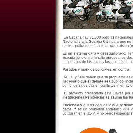
En España hay 71.500 policías nacionales, 
Nacional y a la Guardia Civil
para que no 
las tres policías autonómicas que existen 
Es un
sistema caro y desequilibrado.
Ten
España tendiera a la ratio europea, es deci
los puestos de las bajas y las jubilacione
Partidos y mandos policiales, en contra
AUGC y SUP saben que su propuesta es dífi
necesario que el debate sea público
. Inc
como fuerza de paz en conflictos internacio
El proyecto presentado este jueves por
Instituciones Penitenciarias asuma las fu
Eficiencia y austeridad, es lo que pedimo
datos. Y es un problema endémico que vie
utilizaran en el 11-M, y no perros especiali