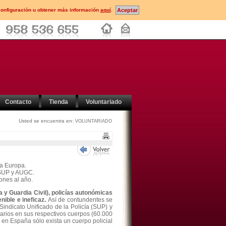
configuración u obtener más información
aquí
.
Contacto
Tienda
Voluntariado
Usted se encuentra en:
VOLUNTARIADO
da Europa.
n SUP y AUGC.
ones al año.
 y Guardia Civil),
policías autonómicas
nible e ineficaz.
Así de contundentes se
indicato Unificado de la Policía (SUP) y
tarios en sus respectivos cuerpos (60.000
e en España sólo exista un cuerpo policial