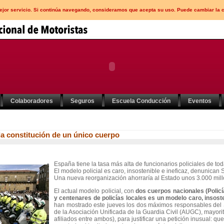
mejor servicio. Si continúa navegando, consideramos que acepta su uso. Puede cambiar la 
Colaboradores
Seguros
Escuela Conducción
Eventos
 la constitución de un único cuerpo
España tiene la tasa más alta de funcionarios policiales de to
El modelo policial es caro, insostenible e ineficaz, denunica
Una nueva reorganización ahorraría al Estado unos 3.000 mill
El actual modelo policial, con
dos cuerpos nacionales (Policía
y centenares de policías locales es un modelo caro, insoste
han mostrado este jueves los dos máximos responsables del S
de la Asociación Unificada de la Guardia Civil (AUGC), mayori
afiliados entre ambos), para justificar una petición inusual: qu