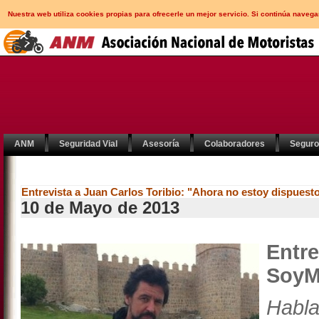
Nuestra web utiliza cookies propias para ofrecerle un mejor servicio. Si continúa nav
ANM
Seguridad Vial
Asesoría
Colaboradores
Segur
Entrevista a Juan Carlos Toribio: "Ahora no estoy dispuesto
10 de Mayo de 2013
Entr
SoyM
Habl