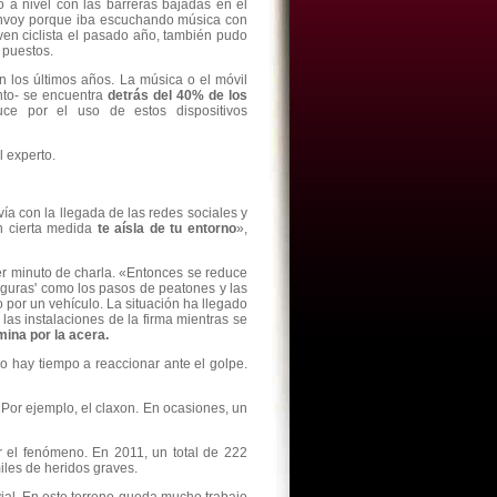
o a nivel con las barreras bajadas en el
convoy porque iba escuchando música con
oven ciclista el pasado año, también pudo
s puestos.
 los últimos años. La música o el móvil
nto- se encuentra
detrás del 40% de los
uce por el uso de estos dispositivos
 experto.
a con la llegada de las redes sociales y
n cierta medida
te aísla de tu entorno
»,
er minuto de charla. «Entonces se reduce
seguras' como los pasos de peatones y las
 por un vehículo. La situación ha llegado
as instalaciones de la firma mientras se
mina por la acera.
 hay tiempo a reaccionar ante el golpe.
Por ejemplo, el claxon. En ocasiones, un
r el fenómeno. En 2011, un total de 222
iles de heridos graves.