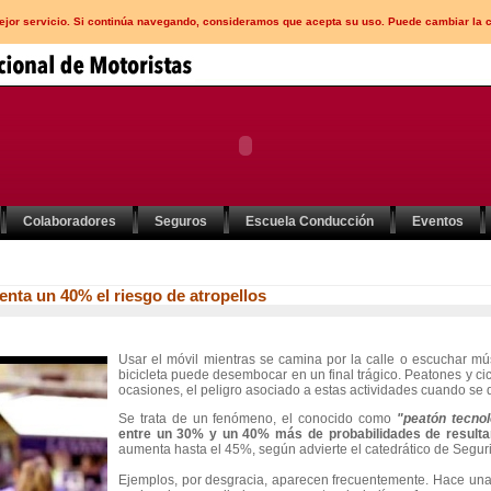
mejor servicio. Si continúa navegando, consideramos que acepta su uso. Puede cambiar la 
Colaboradores
Seguros
Escuela Conducción
Eventos
enta un 40% el riesgo de atropellos
Usar el móvil mientras se camina por la calle o escuchar m
bicicleta puede desembocar en un final trágico. Peatones y cic
ocasiones, el peligro asociado a estas actividades cuando se
Se trata de un fenómeno, el conocido como
"peatón tecno
entre un 30% y un 40% más de probabilidades de resultar
aumenta hasta el 45%, según advierte el catedrático de Seguri
Ejemplos, por desgracia, aparecen frecuentemente. Hace un