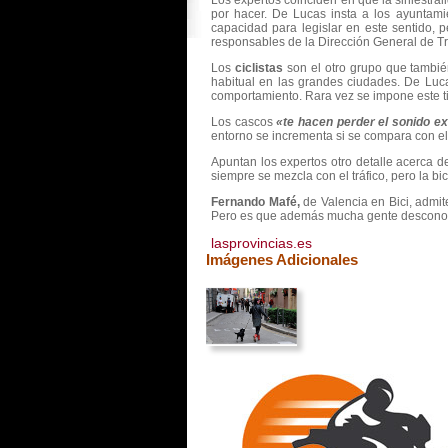
Los expertos coinciden en que la siniestr
por hacer. De Lucas insta a los ayuntamie
capacidad para legislar en este sentido, p
responsables de la Dirección General de Tr
Los
ciclistas
son el otro grupo que también
habitual en las grandes ciudades. De Luca
comportamiento. Rara vez se impone este t
Los cascos
«te hacen perder el sonido ex
entorno se incrementa si se compara con el
Apuntan los expertos otro detalle acerca de
siempre se mezcla con el tráfico, pero la bi
Fernando Mafé,
de Valencia en Bici, admit
Pero es que además mucha gente desconoce 
lasprovincias.es
Imágenes Adicionales