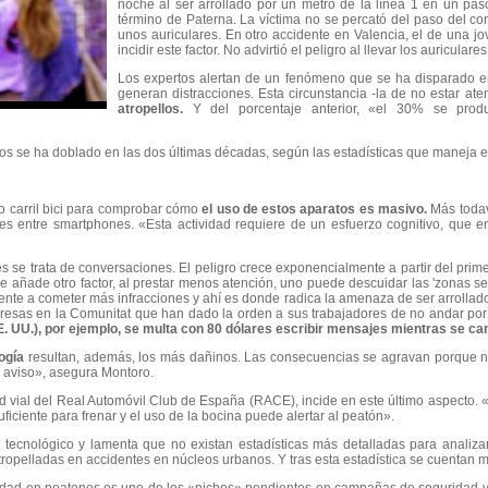
noche al ser arrollado por un metro de la línea 1 en un pas
término de Paterna. La víctima no se percató del paso del 
unos auriculares. En otro accidente en Valencia, el de una j
incidir este factor. No advirtió el peligro al llevar los auriculare
Los expertos alertan de un fenómeno que se ha disparado en
generan distracciones. Esta circunstancia -la de no estar ate
atropellos.
Y del porcentaje anterior, «el 30% se prod
os se ha doblado en las dos últimas décadas, según las estadísticas que maneja el
 o carril bici para comprobar cómo
el uso de estos aparatos es masivo.
Más todaví
 entre smartphones. «Esta actividad requiere de un esfuerzo cognitivo, que e
se trata de conversaciones. El peligro crece exponencialmente a partir del prim
 se añade otro factor, al prestar menos atención, uno puede descuidar las 'zonas 
ente a cometer más infracciones y ahí es donde radica la amenaza de ser arrollado
resas en la Comunitat que han dado la orden a sus trabajadores de no andar por l
E. UU.), por ejemplo, se multa con 80 dólares escribir mensajes mientras se ca
ogía
resultan, además, los más dañinos. Las consecuencias se agravan porque no
de aviso», asegura Montoro.
 vial del Real Automóvil Club de España (RACE), incide en este último aspecto. «
iciente para frenar y el uso de la bocina puede alertar al peatón».
tecnológico y lamenta que no existan estadísticas más detalladas para analiza
ropelladas en accidentes en núcleos urbanos. Y tras esta estadística se cuentan m