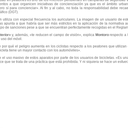
alidad en peatones es uno de los «nichos» pendientes en campañas de seguridad v
ntos a que organicen iniciativas de concienciación ya que es el ámbito urbano 
ero sí para concienciar». Al fin y al cabo, no toda la responsabilidad debe reca
áfico (DGT).
 utiliza con especial frecuencia los auriculares. La imagen de un usuario de es
s apunta a que habría que ser más estrictos en la aplicación de la normativa a
ipo de sanciones pese a que se encuentran perfectamente recogidas en el Reglam
terior»
y, además, «te reducen el campo de visión», explica
Montoro
respecto a l
 uso del móvil.
 por qué el peligro aumenta en los ciclistas respecto a los peatones que utilizan 
cicleta tiene un mayor contacto con los automóviles».
e el uso masivo de estos aparatos por parte de los usuarios de bicicletas. «Es u
que se trata de una práctica que está prohibida. Y ni siquiera se hace un esfuer