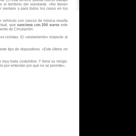
ial. En este terreno queda mucho trabajo
el territorio del viandante. «No tienen
er siempre y para todos los casos en los
te vehículo con cascos de música resulta
ctual, que
sanciona con 200 euros
este
ento de Circulación.
os ciclistas. El «aislamiento» respecto al
este tipo de dispositivos. «Este último no
na muy mala costumbre. Y tiene su riesgo.
zo por entender por qué no se permite».