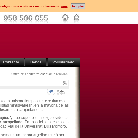
configuración u obtener más información
aquí
.
Contacto
Tienda
Voluntariado
Usted se encuentra en:
VOLUNTARIADO
úsica al mismo tiempo que circulamos en
listas minusvaloran, en la mayoría de las
 desarrollan conjuntamente.
lógico",
que supone un riesgo evidente:
 atropellado.
En los ciclistas, este dato
dad Vial de la Universitat, Luis Montoro.
a semana un menor argelino murió por la