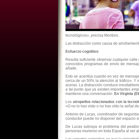
tecnológicos», precisa Montoro.
Las distracción como causa de arrollamient
Esfuerzo cognitivo
Resulta suficiente observar cualquier calle
conocidos programas de envío de mensajes
añade.
Esto se acentúa cuando en vez de mensajes 
cerca de un 50% la atención al tráfico». Y
aceras. La distracción conduce inevitablem
a tal punto que ya existen importantes emp
mantiene una conversación.
En Virginia (E
Los
atropellos relacionados con la tecnol
«O no lo has visto o no has oído la señal 
Antonio de Lucas, coordinador de seguridad
conductor puede no disponer del espacio suf
De Lucas subraya el problema del peatón 
personas murieron en toda España al ser at