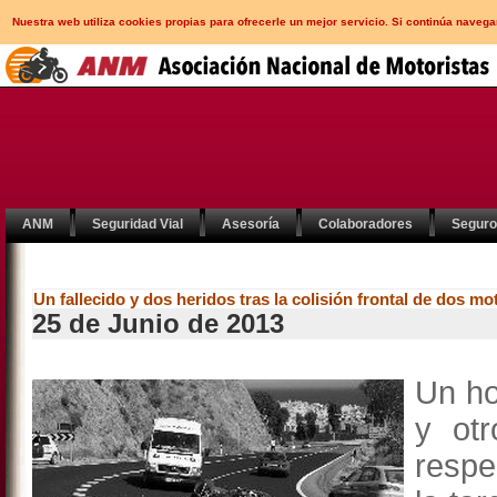
Nuestra web utiliza cookies propias para ofrecerle un mejor servicio. Si continúa nav
ANM
Seguridad Vial
Asesoría
Colaboradores
Segur
Un fallecido y dos heridos tras la colisión frontal de dos mo
25 de Junio de 2013
Un ho
y ot
respe