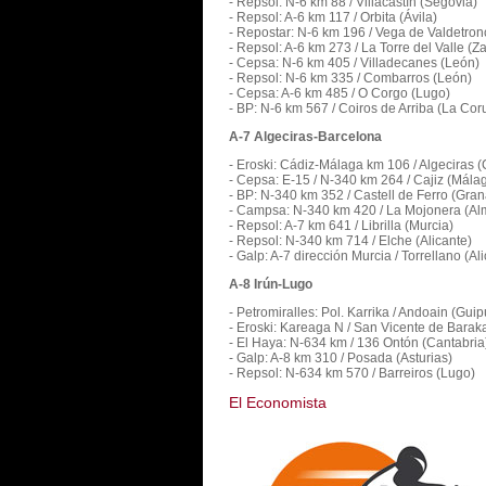
- Repsol: N-6 km 88 / Villacastín (Segovia)
- Repsol: A-6 km 117 / Orbita (Ávila)
- Repostar: N-6 km 196 / Vega de Valdetronc
- Repsol: A-6 km 273 / La Torre del Valle (
- Cepsa: N-6 km 405 / Villadecanes (León)
- Repsol: N-6 km 335 / Combarros (León)
- Cepsa: A-6 km 485 / O Corgo (Lugo)
- BP: N-6 km 567 / Coiros de Arriba (La Cor
A-7 Algeciras-Barcelona
- Eroski: Cádiz-Málaga km 106 / Algeciras (
- Cepsa: E-15 / N-340 km 264 / Cajiz (Mála
- BP: N-340 km 352 / Castell de Ferro (Gra
- Campsa: N-340 km 420 / La Mojonera (Al
- Repsol: A-7 km 641 / Librilla (Murcia)
- Repsol: N-340 km 714 / Elche (Alicante)
- Galp: A-7 dirección Murcia / Torrellano (Al
A-8 Irún-Lugo
- Petromiralles: Pol. Karrika / Andoain (Gui
- Eroski: Kareaga N / San Vicente de Barak
- El Haya: N-634 km / 136 Ontón (Cantabria
- Galp: A-8 km 310 / Posada (Asturias)
- Repsol: N-634 km 570 / Barreiros (Lugo)
El Economista