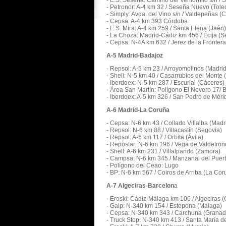
- E.S. Seseña: Camino del Ventorrillo s/n /
- Petronor: A-4 km 32 / Seseña Nuevo (Tole
- Simply: Avda. del Vino s/n / Valdepeñas (
- Cepsa: A-4 km 393 Córdoba
- E.S. Mira: A-4 km 259 / Santa Elena (Jaén)
- La Choza: Madrid-Cádiz km 456 / Écija (Se
- Cepsa: N-4A km 632 / Jerez de la Frontera
A-5 Madrid-Badajoz
- Repsol: A-5 km 23 / Arroyomolinos (Madrid
- Shell: N-5 km 40 / Casarrubios del Monte 
- Iberdoex: N-5 km 287 / Escurial (Cáceres)
- Área San Martín: Polígono El Nevero 17/ 
- Iberdoex: A-5 km 326 / San Pedro de Méri
A-6 Madrid-La Coruña
- Cepsa: N-6 km 43 / Collado Villalba (Madr
- Repsol: N-6 km 88 / Villacastín (Segovia)
- Repsol: A-6 km 117 / Orbita (Ávila)
- Repostar: N-6 km 196 / Vega de Valdetronc
- Shell: A-6 km 231 / Villalpando (Zamora)
- Campsa: N-6 km 345 / Manzanal del Puert
- Polígono del Ceao: Lugo
- BP: N-6 km 567 / Coiros de Arriba (La Cor
A-7 Algeciras-Barcelon
a
- Eroski: Cádiz-Málaga km 106 / Algeciras (
- Galp: N-340 km 154 / Estepona (Málaga)
- Cepsa: N-340 km 343 / Carchuna (Granad
- Truck Stop: N-340 km 413 / Santa María de