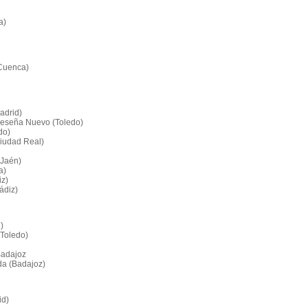
a)
(Cuenca)
adrid)
 Seseña Nuevo (Toledo)
do)
Ciudad Real)
(Jaén)
a)
iz)
ádiz)
)
(Toledo)
Badajoz
da (Badajoz)
id)