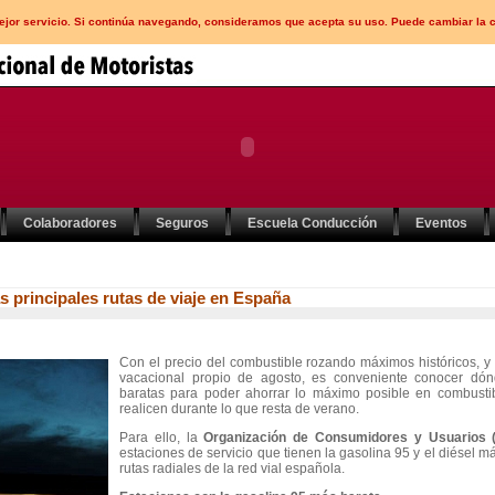
mejor servicio. Si continúa navegando, consideramos que acepta su uso. Puede cambiar la 
Colaboradores
Seguros
Escuela Conducción
Eventos
s principales rutas de viaje en España
Con el precio del combustible rozando máximos históricos, y
vacacional propio de agosto, es conveniente conocer dó
baratas para poder ahorrar lo máximo posible en combustib
realicen durante lo que resta de verano.
Para ello, la
Organización de Consumidores y Usuarios 
estaciones de servicio que tienen la gasolina 95 y el diésel m
rutas radiales de la red vial española.