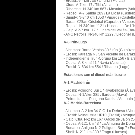
- Eroski: A-7 km 730 / Churra (Murcia)
- Xirau: A-7 km 17 / Tibi (Alicante)
- Ribercost: N-340 km 867 / Masalaves (Val
- Repsol: A-7 Salida 289 / La Llosa (Castell
- Simply: N-340 km 1053 / Vinaròs (Castelló
- Saras: C/San Cristobal (Caprabo) / Ampos
- Repsol: N-340 km 1121 / Hospitalet De L'I
- Galp: AP-7 km 117 / Llinars del Vallés (Ba
- ANG Petrolis: N-340 km 1229 / Lledoner (
A-8 Irún-Lugo
- Alcampo: Barrio Ventas 80 / Irún (Guipúzc
- Eroski: Kareaga N / San Vicente de Barak
- Independiente: Irún-Coruña km 156 / Islar
- Cepsa: A-8 km 521 / Navia (Asturias)
- Eroski: N-634 km 554 / Ribadeo (Lugo)
Estaciones con el diésel más barato
A-1 Madrid-Irún
- Eroski: Polígono Sui 1 / Rivabellosa (Álav
- Cepsa: N-1A km 385 / Ilarduia (Álava)
- Petromiralles: Polígono Karrika / Andoain
A-2 Madrid-Barcelona
- Alcampo: A-2 km 34 C.C. La Dehesa / Alc
- Eroski: Av.Industria UP10 (Eroski) / Azu
- Galp: Ctra. N-2 km 167 / Arcos de Jalón (S
- Cepsa: A-121 km 43 / La Almunia de Doñ
- Bonarea: Antigua N-2 Polígono Sup 7 / F
- Shell: N-211 km 330 / Fraga (Huesca)