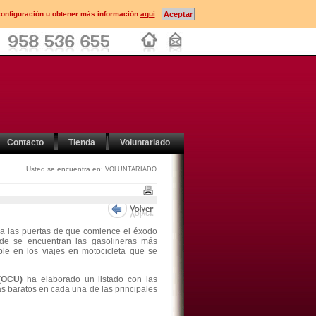
configuración u obtener más información
aquí
.
Contacto
Tienda
Voluntariado
Usted se encuentra en:
VOLUNTARIADO
 a las puertas de que comience el éxodo
nde se encuentran las gasolineras más
le en los viajes en motocicleta que se
(OCU)
ha elaborado un listado con las
ás baratos en cada una de las principales