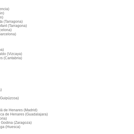
encia)
ón)
n)
ta (Tarragona)
nfant (Tarragona)
rcelona)
Barcelona)
oa)
aldo (Vizcaya)
es (Cantabria)
a)
 (Guipúzcoa)
alá de Henares (Madrid)
queca de Henares (Guadalajara)
oria)
a Godina (Zaragoza)
raga (Huesca)