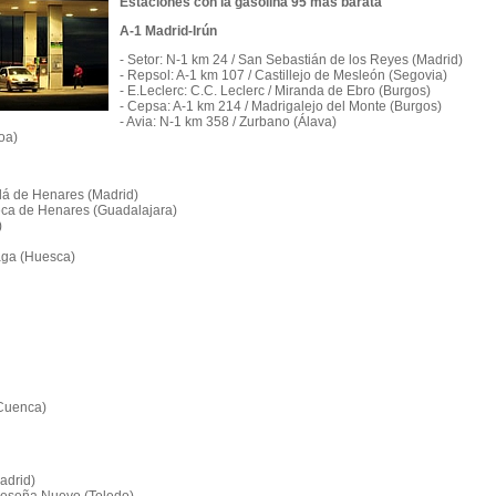
Estaciones con la gasolina 95 más barata
A-1 Madrid-Irún
- Setor: N-1 km 24 / San Sebastián de los Reyes (Madrid)
- Repsol: A-1 km 107 / Castillejo de Mesleón (Segovia)
- E.Leclerc: C.C. Leclerc / Miranda de Ebro (Burgos)
- Cepsa: A-1 km 214 / Madrigalejo del Monte (Burgos)
- Avia: N-1 km 358 / Zurbano (Álava)
oa)
alá de Henares (Madrid)
queca de Henares (Guadalajara)
)
raga (Huesca)
(Cuenca)
adrid)