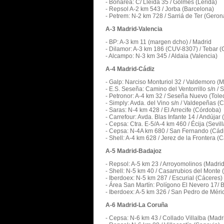
- Bonarea: C/ Lleida 35 / Golmes (Lérida)
- Repsol A-2 km 543 / Jorba (Barcelona)
- Petrem: N-2 km 728 / Sarriá de Ter (Geron
A-3 Madrid-Valencia
- BP: A-3 km 11 (margen dcho) / Madrid
- Dilamor: A-3 km 186 (CUV-8307) / Tebar 
- Alcampo: N-3 km 345 / Aldaia (Valencia)
A-4 Madrid-Cádiz
- Galp: Narciso Monturiol 32 / Valdemoro (M
- E.S. Seseña: Camino del Ventorrillo s/n /
- Petronor: A-4 km 32 / Seseña Nuevo (Tole
- Simply: Avda. del Vino s/n / Valdepeñas (
- Saras: N-4 km 428 / El Arrecife (Córdoba)
- Carrefour: Avda. Blas Infante 14 / Andújar 
- Cepsa: Ctra. E-5/A-4 km 460 / Écija (Sevill
- Cepsa: N-4A km 680 / San Fernando (Cád
- Shell: A-4 km 628 / Jerez de la Frontera (C
A-5 Madrid-Badajoz
- Repsol: A-5 km 23 / Arroyomolinos (Madrid
- Shell: N-5 km 40 / Casarrubios del Monte 
- Iberdoex: N-5 km 287 / Escurial (Cáceres)
- Área San Martín: Polígono El Nevero 17/ 
- Iberdoex: A-5 km 326 / San Pedro de Méri
A-6 Madrid-La Coruña
- Cepsa: N-6 km 43 / Collado Villalba (Madr