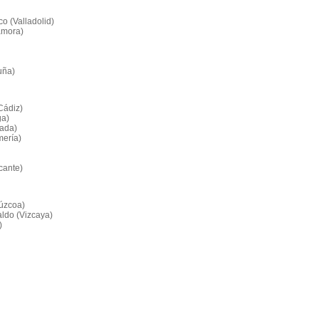
o (Valladolid)
Zamora)
uña)
Cádiz)
ga)
nada)
mería)
icante)
púzcoa)
aldo (Vizcaya)
)