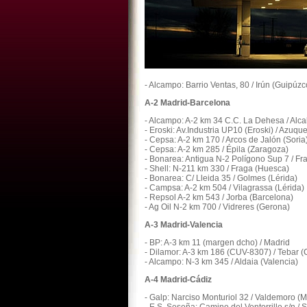
- Alcampo: Barrio Ventas, 80 / Irún (Guipúzc
A-2 Madrid-Barcelona
- Alcampo: A-2 km 34 C.C. La Dehesa / Alc
- Eroski: Av.Industria UP10 (Eroski) / Azu
- Cepsa: A-2 km 170 / Arcos de Jalón (Soria
- Cepsa: A-2 km 285 / Épila (Zaragoza)
- Bonarea: Antigua N-2 Polígono Sup 7 / F
- Shell: N-211 km 330 / Fraga (Huesca)
- Bonarea: C/ Lleida 35 / Golmes (Lérida)
- Campsa: A-2 km 504 / Vilagrassa (Lérida)
- Repsol A-2 km 543 / Jorba (Barcelona)
- Ag Oil N-2 km 700 / Vidreres (Gerona)
A-3 Madrid-Valencia
- BP: A-3 km 11 (margen dcho) / Madrid
- Dilamor: A-3 km 186 (CUV-8307) / Tebar 
- Alcampo: N-3 km 345 / Aldaia (Valencia)
A-4 Madrid-Cádiz
- Galp: Narciso Monturiol 32 / Valdemoro (M