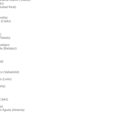
 Seseña Nuevo (Toledo)
do)
Ciudad Real)
villa)
 (Cádiz)
)
(Toledo)
Badajoz
da (Badajoz)
id)
o (Valladolid)
o (León)
uña)
Cádiz)
a)
l Águila (Almería)