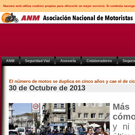
Nuestra web utiliza cookies propias para ofrecerle un mejor servicio. Si continúa nav
ANM
Seguridad Vial
Asesoría
Colaboradores
Segur
El número de motos se duplica en cinco años y cae el de ci
30 de Octubre de 2013
Más 
cómo
y ni 