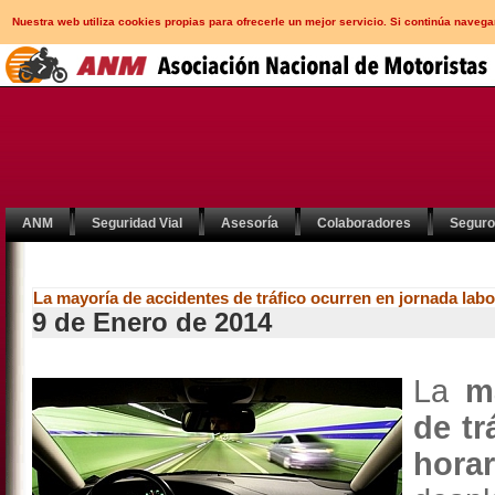
Nuestra web utiliza cookies propias para ofrecerle un mejor servicio. Si continúa nav
ANM
Seguridad Vial
Asesoría
Colaboradores
Segur
La mayoría de accidentes de tráfico ocurren en jornada labo
9 de Enero de 2014
La
m
de tr
hora