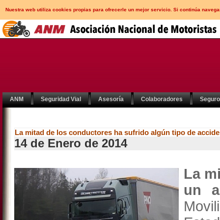
Nuestra web utiliza cookies propias para ofrecerle un mejor servicio. Si continúa nav
ANM
Seguridad Vial
Asesoría
Colaboradores
Segur
La mitad de los conductores ha sufrido algún tipo de accide
14 de Enero de 2014
La mi
un a
Movi