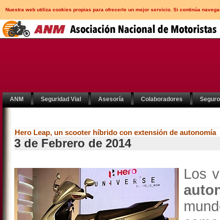
Nuestra web utiliza cookies propias para ofrecerle un mejor servicio. Si continúa nav
ANM
Seguridad Vial
Asesoría
Colaboradores
Segur
Hero Leap, un scooter híbrido con extensión de autonomía
3 de Febrero de 2014
Los v
auto
mundo