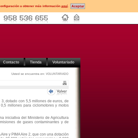
configuración u obtener más información
aquí
.
Contacto
Tienda
Voluntariado
Usted se encuentra en:
VOLUNTARIADO
 3, dotado con 5,5 millones de euros, de
 0,5 millones para ciclomotores y motos
 iniciativa del Ministerio de Agricultura
emisiones de gases contaminantes y de
 Aire y PIMA Aire 2, que con una dotación