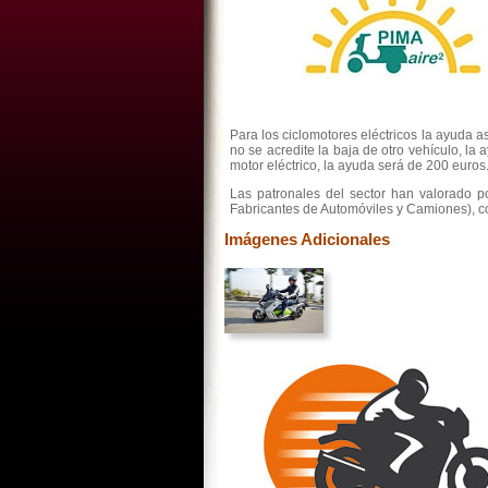
Para los ciclomotores eléctricos la ayuda 
no se acredite la baja de otro vehículo, la
motor eléctrico, la ayuda será de 200 euros
Las patronales del sector han valorado p
Fabricantes de Automóviles y Camiones), co
Imágenes Adicionales