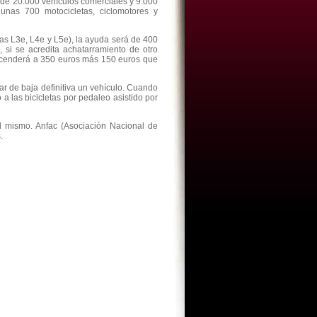
 de 20.000 vehículos comerciales y 9.000
unas 700 motocicletas, ciclomotores y
ías L3e, L4e y L5e), la ayuda será de 400
 si se acredita achatarramiento de otro
ascenderá a 350 euros más 150 euros que
ar de baja definitiva un vehículo. Cuando
a las bicicletas por pedaleo asistido por
l mismo. Anfac (Asociación Nacional de
.