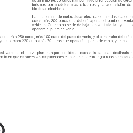
de 38 millones de euros han permitido la renovación de cerca
turismos por modelos más eficientes y la adquisición de 
bicicletas eléctricas.
Para la compra de motocicletas eléctricas e híbridas, (categor
euros más 200 euros que deberá aportar el punto de venta,
vehículo. Cuando no se dé de baja otro vehículo, la ayuda 
aportará el punto de venta.
ascenderá a 250 euros, más 100 euros del punto de venta, y el comprador deberá d
 ayuda sumará 230 euros más 70 euros que aportará el punto de venta, y en cuanto 
.
ositivamente el nuevo plan, aunque consideran escasa la cantidad destinada a
nfía en que en sucesivas ampliaciones el montante pueda llegar a los 30 millones