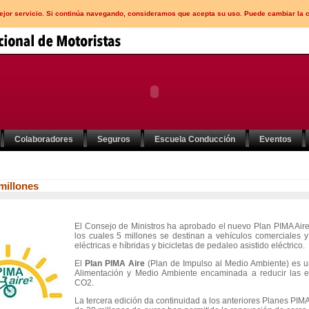
mejor servicio. Si continúa navegando, consideramos que acepta su uso. Puede cambiar la 
Colaboradores
Seguros
Escuela Conducción
Eventos
millones
El Consejo de Ministros ha aprobado el nuevo Plan PIMA Aire
los cuales 5 millones se destinan a vehículos comerciales y
eléctricas e híbridas y bicicletas de pedaleo asistido eléctrico.
El
Plan PIMA Aire
(Plan de Impulso al Medio Ambiente) es una
Alimentación y Medio Ambiente encaminada a reducir las 
CO2.
La tercera edición da continuidad a los anteriores Planes PIMA