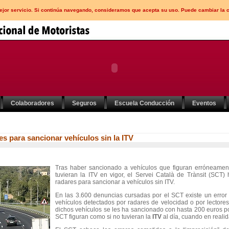
mejor servicio. Si continúa navegando, consideramos que acepta su uso. Puede cambiar la 
Colaboradores
Seguros
Escuela Conducción
Eventos
res para sancionar vehículos sin la ITV
Tras haber sancionado a vehículos que figuran erróneamen
tuvieran la ITV en vigor, el Servei Català de Trànsit (SCT)
radares para sancionar a vehículos sin ITV.
En las 3.600 denuncias cursadas por el SCT existe un error
vehículos detectados por radares de velocidad o por lectores 
dichos vehículos se les ha sancionado con hasta 200 euros p
SCT figuran como si no tuvieran la
ITV
al día, cuando en realid