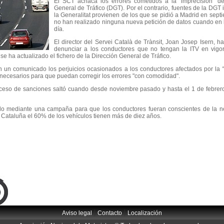
El SCT achaca los errores cometidos a la “imprecisión” de
General de Tráfico (DGT). Por el contrario, fuentes de la DGT 
la Generalitat provienen de los que se pidió a Madrid en sep
no han realizado ninguna nueva petición de datos cuando en l
día.
El director del Servei Català de Trànsit, Joan Josep Isern, 
denunciar a los conductores que no tengan la ITV en vigo
e ha actualizado el fichero de la Dirección General de Tráfico.
 un comunicado los perjuicios ocasionados a los conductores afectados por la
s necesarios para que puedan corregir los errores "con comodidad".
roceso de sanciones saltó cuando desde noviembre pasado y hasta el 1 de febrer
o mediante una campaña para que los conductores fueran conscientes de la n
n Cataluña el 60% de los vehículos tienen más de diez años.
|
|
Aviso legal
Contacto
Localización