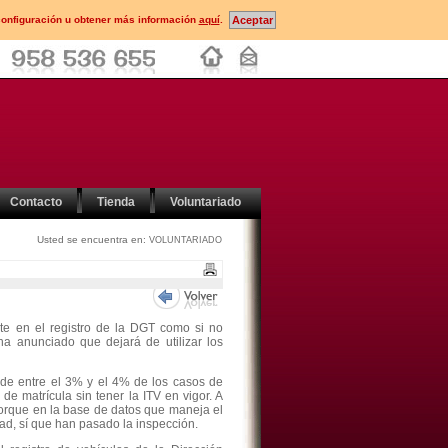
configuración u obtener más información
aquí
.
Contacto
Tienda
Voluntariado
Usted se encuentra en:
VOLUNTARIADO
te en el registro de la DGT como si no
 ha anunciado que dejará de utilizar los
 de entre el 3% y el 4% de los casos de
de matrícula sin tener la ITV en vigor. A
orque en la base de datos que maneja el
ad, sí que han pasado la inspección.