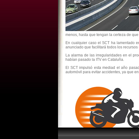
menos, hasta que tengan la certeza de que s
En cualquier caso el SCT ha lamentado en
anunciado que facilitará todos los recurso
La alarma de las irregularidades en el p
habían pasado la ITV en Cataluña.
El SCT impulsó esta mediad el año pasad
automóvil para evitar accidentes, ya que e