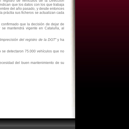
l registro de vehículos de la Dirección
indican que los datos con los que trabaja
tiembre del año pasado, y desde entonces
a práctia sus ficheros se actualizan cada
ha confirmado que la decisión de dejar de
r se mantendrá vigente en Cataluña, al
"imprecisión del registro de la DGT"
y ha
o se detectaron 75.000 vehículos que no
ecesidad del buen mantenimiento de su