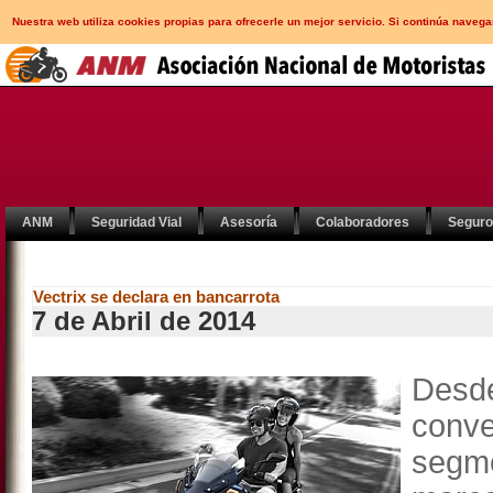
Nuestra web utiliza cookies propias para ofrecerle un mejor servicio. Si continúa nav
ANM
Seguridad Vial
Asesoría
Colaboradores
Segur
Vectrix se declara en bancarrota
7 de Abril de 2014
Desde
conve
segm