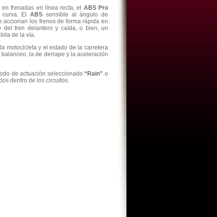
 en frenadas en línea recta, el
ABS Pro
 curva. El
ABS
sensible al ángulo de
e accionan los frenos de forma rápida en
del tren delantero y caída, o bien, un
ida de la vía.
la motocicleta y el estado de la carretera
 balanceo, la de derrape y la aceleración
 modo de actuación seleccionado
“Rain”
o
os dentro de los circuitos.