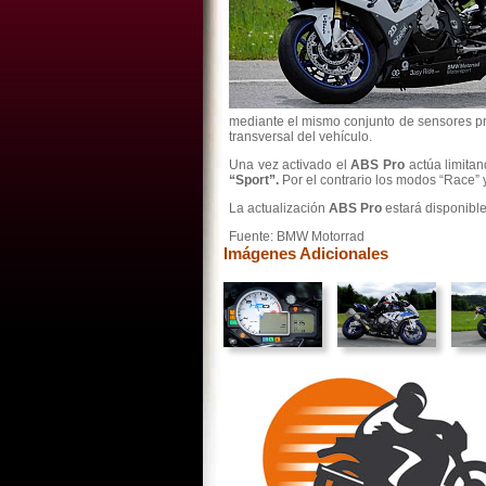
mediante el mismo conjunto de sensores p
transversal del vehículo.
Una vez activado el
ABS Pro
actúa limita
“Sport”.
Por el contrario los modos “Race” 
La actualización
ABS Pro
estará disponibl
Fuente: BMW Motorrad
Imágenes Adicionales