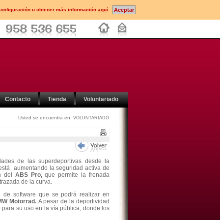
configuración u obtener más información
aquí
.
Contacto
Tienda
Voluntariado
Usted se encuentra en:
VOLUNTARIADO
ades de las superdeportivas desde la
stá aumentando la seguridad activa de
ón del
ABS Pro,
que permite la frenada
trazada de la curva.
 de software que se podrá realizar en
W Motorrad.
A pesar de la deportividad
para su uso en la vía pública, donde los