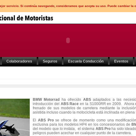
mejor servicio. Si continúa navegando, consideramos que acepta su uso. Puede cambiar la 
Colaboradores
Seguros
Escuela Conducción
Eventos
BMW Motorrad
ha ofrecido
ABS
adaptados a las necesid
introducción del
ABS Race
en la S1000RR en 2009. Ahora e
frenado de sus modelos de carretera mediante la inclusi
asistida incluso cuando la motocicleta está inclinada en plena 
El
ABS Pro
se ofrece de momento como una modificación
exclusiva para los modelos HP4 en los concesionarios de
BM
del modelo que lo instala, el sistema
ABS Pro
ha sido ideado 
peligros pueden acechar en cualquier punto de la carretera.