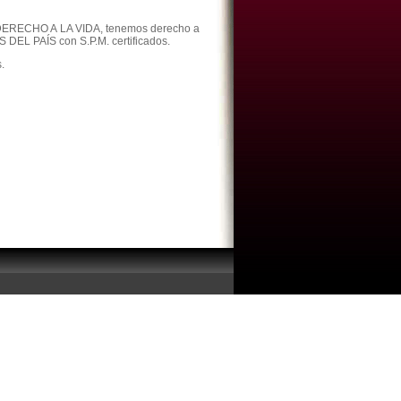
 DERECHO A LA VIDA, tenemos derecho a
 PAÍS con S.P.M. certificados.
.