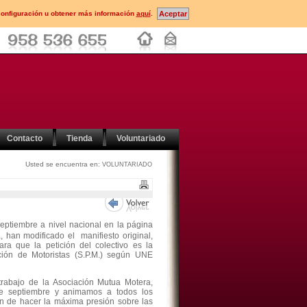
configuración u obtener más información
aquí
.
Contacto
Tienda
Voluntariado
Usted se encuentra en:
VOLUNTARIADO
eptiembre a nivel nacional en la página
han modificado el manifiesto original,
ara que la petición del colectivo es la
ción de Motoristas (S.P.M.) según UNE
trabajo de la Asociación Mutua Motera,
e septiembre y animamos a todos los
n de hacer la máxima presión sobre las