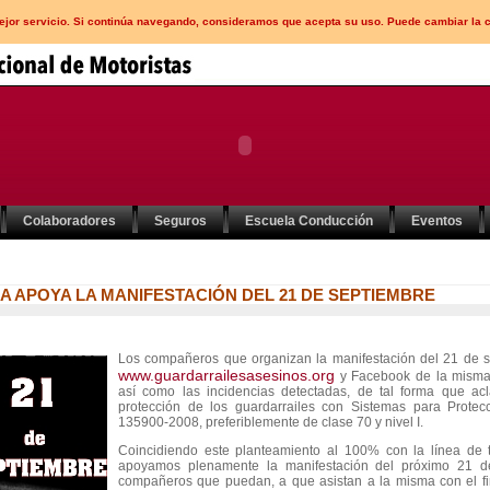
mejor servicio. Si continúa navegando, consideramos que acepta su uso. Puede cambiar la 
Colaboradores
Seguros
Escuela Conducción
Eventos
 APOYA LA MANIFESTACIÓN DEL 21 DE SEPTIEMBRE
Los compañeros que organizan la manifestación del 21 de s
www.guardarrailesasesinos.org
y Facebook de la misma, 
así como las incidencias detectadas, de tal forma que acl
protección de los guardarrailes con Sistemas para Protec
135900-2008, preferiblemente de clase 70 y nivel I.
Coincidiendo este planteamiento al 100% con la línea de 
apoyamos plenamente la manifestación del próximo 21 d
compañeros que puedan, a que asistan a la misma con el fi