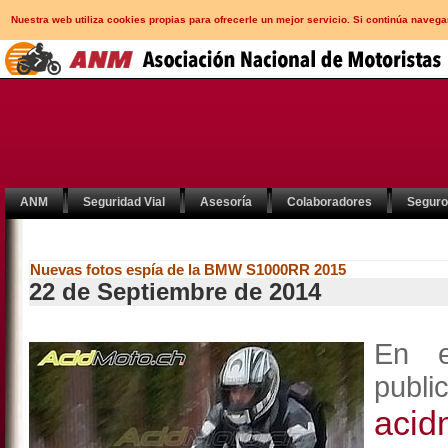
Nuestra web utiliza cookies propias para ofrecerle un mejor servicio. Si continúa nav
ANM
Seguridad Vial
Asesoría
Colaboradores
Segur
Nuevas fotos espía de la BMW S1000RR 2015
22 de Septiembre de 2014
En e
publ
acid