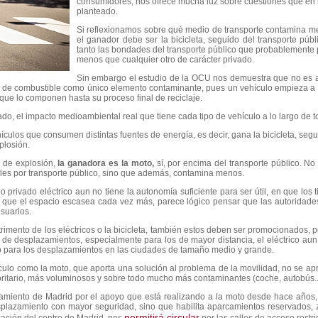
consumidores, nos ofrece mucha luz sobre cuestiones que en 
planteado.
Si reflexionamos sobre qué medio de transporte contamina 
el ganador debe ser la bicicleta, seguido del transporte púb
tanto las bondades del transporte público que probablemen
menos que cualquier otro de carácter privado.
Sin embargo el estudio de la OCU nos demuestra que no es as
umo de combustible como único elemento contaminante, pues un vehículo empieza 
 que lo componen hasta su proceso final de reciclaje.
do, el impacto medioambiental real que tiene cada tipo de vehículo a lo largo de t
ículos que consumen distintas fuentes de energía, es decir, gana la bicicleta, segu
plosión.
 de explosión,
la ganadora es la moto,
sí, por encima del transporte público. N
bles por transporte público, sino que además, contamina menos.
o privado eléctrico aun no tiene la autonomía suficiente para ser útil, en que lo
n que el espacio escasea cada vez más, parece lógico pensar que las autoridade
usuarios.
mento de los eléctricos o la bicicleta, también estos deben ser promocionados, pe
ipo de desplazamientos, especialmente para los de mayor distancia, el eléctrico 
io para los desplazamientos en las ciudades de tamaño medio y grande.
ulo como la moto, que aporta una solución al problema de la movilidad, no se a
ritario, más voluminosos y sobre todo mucho más contaminantes (coche, autobús...
tamiento de Madrid por el apoyo que está realizando a la moto desde hace años, n
esplazamiento con mayor seguridad, sino que habilita aparcamientos reservados
permitirá circular