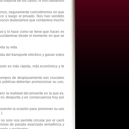
la mayoría de los casos, ni nos habíamos
menos, seguramente coincidiremos en que
lico y luego el privado. Nos han vendido
te pocos dudaríamos que contamina mucho
í y lo hace como se tiene que hacer, es
a contaminar desde el momento en que se
oda su vida.
ida del transporte eléctrico y ganan estos
o solo es más rápida, más económica y te
s tiempos de desplazamiento son cruciales
s públicas deberían promocionar su uso,
ro la realidad del presente es la que es,
aun no despunta y en consecuencia hoy por
proveche la ocasión para promover su uso
).
o solo nos permite circular por el carril
, zonas de parada avanzada semafórica y