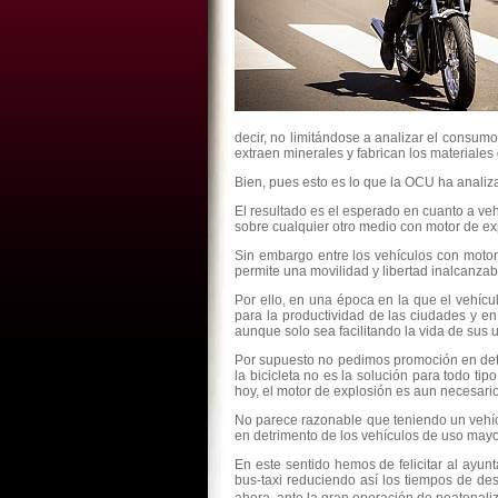
decir, no limitándose a analizar el cons
extraen minerales y fabrican los materiales
Bien, pues esto es lo que la OCU ha analiza
El resultado es el esperado en cuanto a veh
sobre cualquier otro medio con motor de ex
Sin embargo entre los vehículos con motor
permite una movilidad y libertad inalcanza
Por ello, en una época en la que el vehícul
para la productividad de las ciudades y e
aunque solo sea facilitando la vida de sus 
Por supuesto no pedimos promoción en detri
la bicicleta no es la solución para todo t
hoy, el motor de explosión es aun necesar
No parece razonable que teniendo un vehíc
en detrimento de los vehículos de uso mayo
En este sentido hemos de felicitar al ayun
bus-taxi reduciendo así los tiempos de d