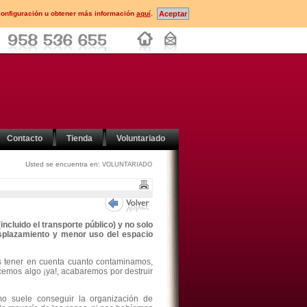
configuración u obtener más información
aquí
.
Contacto
Tienda
Voluntariado
Usted se encuentra en:
VOLUNTARIADO
ncluido el transporte público) y no solo
splazamiento y menor uso del espacio
s tener en cuenta cuanto contaminamos,
cemos algo ¡ya!, acabaremos por destruir
o suele conseguir la organización de