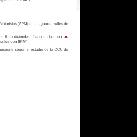
ngido a residentes.
Motoristas (SPM) de los guardarrailes de
nos
imo 6 de diciembre, fecha en la que
railes con SPM”.
ransporte según el estudio de la OCU de