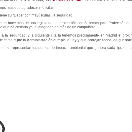
zación del centro de Madrid, nos
por las calles de acceso restri
os más que agradecer y felicitar.
tiene su “Debe” con mayúsculas, la seguridad.
 de hace más de una legislatura, la protección con Sistemas para Protección de 
o que ha costado ya la integridad de más de un compañero.
a la seguridad, y la siguiente cita la tenemos precisamente en Madrid el próx
ple como
“Que la Administración cumpla la Ley y que protejan todos los guardar
onde se representan los puntos de impacto ambiental que genera cada tipo de t