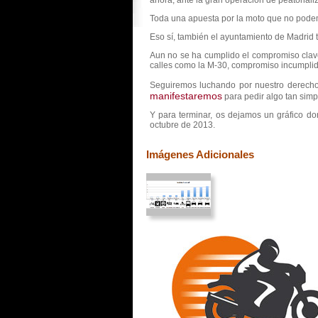
ahora, ante la gran operación de peatonali
Toda una apuesta por la moto que no podem
Eso sí, también el ayuntamiento de Madrid 
Aun no se ha cumplido el compromiso clave
calles como la M-30, compromiso incumplid
Seguiremos luchando por nuestro derecho 
manifestaremos
para pedir algo tan sim
Y para terminar, os dejamos un gráfico d
octubre de 2013.
Imágenes Adicionales