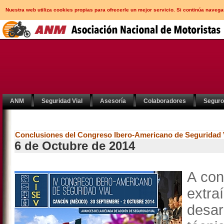
Nuestra web utiliza cookies propias para ofrecerle un mejor servicio. Si continúa nav
ANM
Seguridad Vial
Asesoría
Colaboradores
Segur
Conclusiones del Congreso Ibero-Americano de Seguridad 
6 de Octubre de 2014
A con
extr
desar