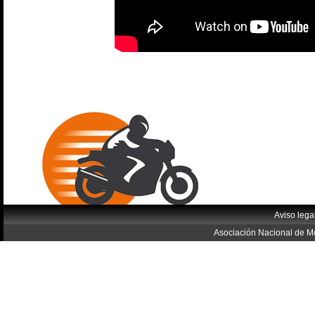
Aviso lega
Asociación Nacional de Mo