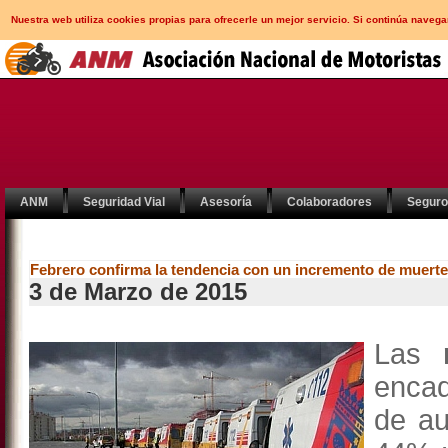
Nuestra web utiliza cookies propias para ofrecerle un mejor servicio. Si continúa nav
ANM
Seguridad Vial
Asesoría
Colaboradores
Segur
Febrero confirma la tendencia con un incremento de muerte
3 de Marzo de 2015
Las
enca
de au