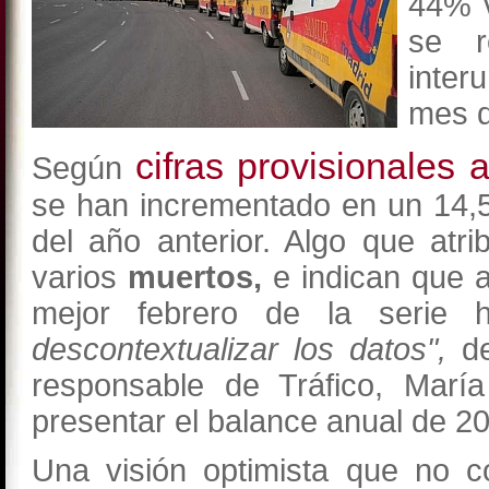
44% v
se r
inte
mes d
cifras provisionales 
Según
se han incrementado en un 14,
del año anterior. Algo que at
varios
muertos,
e indican que 
mejor febrero de la serie 
descontextualizar los datos",
de
responsable de Tráfico, Marí
presentar el balance anual de 201
Una visión optimista que no c