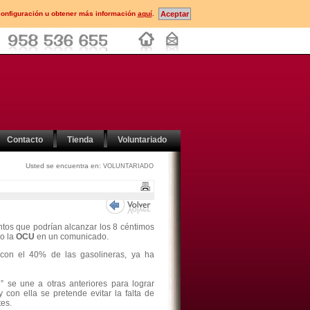
configuración u obtener más información
aquí
.
Contacto
Tienda
Voluntariado
Usted se encuentra en:
VOLUNTARIADO
ntos que podrían alcanzar los 8 céntimos
do la
OCU
en un comunicado.
 con el 40% de las gasolineras, ya ha
g
” se une a otras anteriores para lograr
y con ella se pretende evitar la falta de
es.