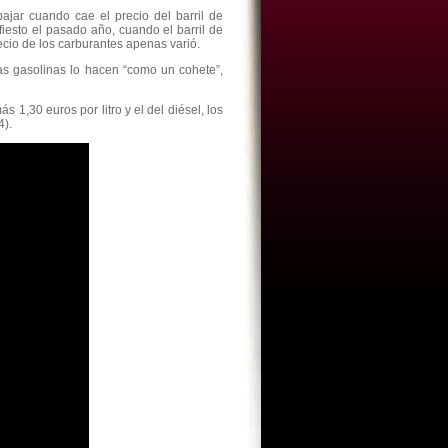
jar cuando cae el precio del barril de
iesto el pasado año, cuando el barril de
cio de los carburantes apenas varió.
as gasolinas lo hacen “como un cohete”,
 1,30 euros por litro y el del diésel, los
4).