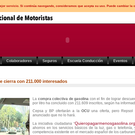
mejor servicio. Si continúa navegando, consideramos que acepta su uso. Puede cambiar la 
Colaboradores
Seguros
Escuela Conducción
Eventos
e cierra con 211.000 interesados
La
compra colectiva de gasolina
con el fin de lograr descue
por litro ha concluido con 211.609 inscritos, según ha informa
Cepsa y BP ofertarán a la
OCU
una oferta, pero Repsol
anunciado que no lo hará.
Quieropagarmenosgasolina.or
La iniciativa ciudadana “
ahorros en los servicios básicos de la luz, gas o telefonía, 
competencia existente en el mercado español de los carburant