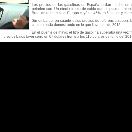
Los precios de las gasolinas en España tardan mucho en ba
petróleo cae. Un efecto pluma de caída que se puso de manif
Brent de referencia el Europa cayó un 45% en 6 meses y el pre
Sin embargo, en cuanto estos precios de referencia suben, l
como se está demostrando en lo que llevamos de 2015.
En el puente de mayo, el litro de gasolina superaba una vez más
n precios bajos (ayer cerró en 67 dólares frente a los 110 dólares de junio del 201