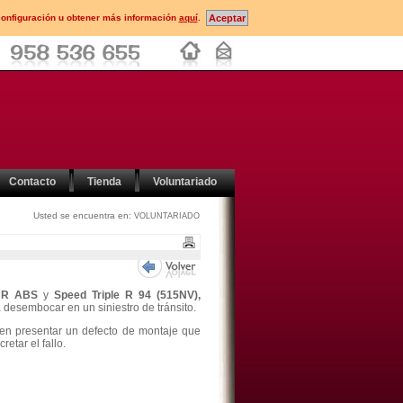
configuración u obtener más información
aquí
.
Contacto
Tienda
Voluntariado
Usted se encuentra en:
VOLUNTARIADO
e R ABS
y
Speed Triple R 94 (515NV),
desembocar en un siniestro de tránsito.
den presentar un defecto de montaje que
etar el fallo.