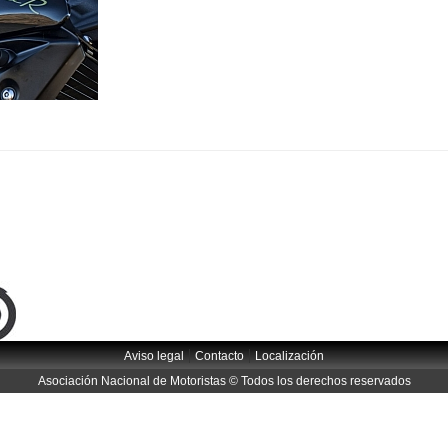
|
|
Aviso legal
Contacto
Localización
Asociación Nacional de Motoristas © Todos los derechos reservados