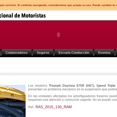
mejor servicio. Si continúa navegando, consideramos que acepta su uso. Puede cambiar la 
Colaboradores
Seguros
Escuela Conducción
Eventos
Los modelos
Triumph Daytona 675R (H67), Speed Tripl
presentan un problema mecánico en la suspensión que podría 
En las unidades afectadas los amortiguadores traseros pue
requieren una atención y corrección urgente. No se puede concr
RAS_2015_130_RAM
Ref.: