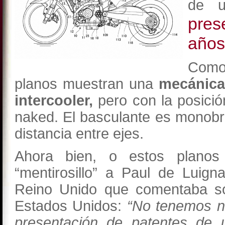
de u
pre
años
Com
planos muestran una
mecánica 
intercooler,
pero con la posició
naked. El basculante es monob
distancia entre ejes.
Ahora bien, o estos planos
“mentirosillo” a Paul de Luig
Reino Unido que comentaba sob
Estados Unidos:
“No tenemos ni
presentación de patentes de 