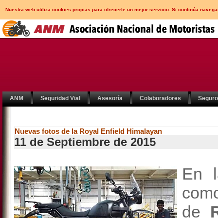
Nuestra web utiliza cookies propias para ofrecerle un mejor servicio. Si continúa nav
ANM
Seguridad Vial
Asesoría
Colaboradores
Segur
Nuevas fotos de la Royal Enfield Himalayan
11 de Septiembre de 2015
En l
como
de