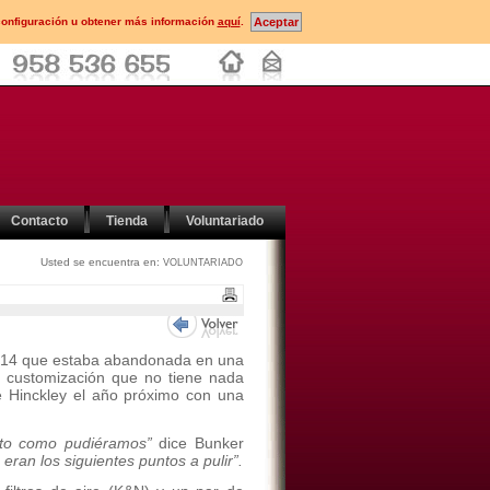
configuración u obtener más información
aquí
.
Contacto
Tienda
Voluntariado
Usted se encuentra en:
VOLUNTARIADO
2014 que estaba abandonada en una
e customización que no tiene nada
e Hinckley el año próximo con una
anto como pudiéramos”
dice Bunker
eran los siguientes puntos a pulir”.