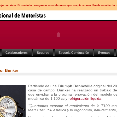
mejor servicio. Si continúa navegando, consideramos que acepta su uso. Puede cambiar la 
Colaboradores
Seguros
Escuela Conducción
Eventos
por Bunker
Partiendo de una
Triumph Bonneville
original del 
casa de campo,
Bunker
ha realizado un trabajo d
que envidiar a la próxima renovación del modelo d
mecánica de 1.100 cc y
refrigeración líquida
.
“Queríamos exprimir el rendimiento de la T100 t
Mert Uzer.
“Su estética y la ergonomía, naturalmente, 