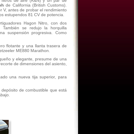
 filtros de aire (K&N) y un par de
ph
de California (British Customs).
 V, antes de probar el rendimiento
nos estupendos 81 CV de potencia.
rtiguadores Hagon Nitro, con dos
. También se redujo la horquilla
una suspensión progresiva. Como
o flotante y una llanta trasera de
Metzeeler ME880 Marathon.
pequeño y elegante, presume de una
recorte de dimensiones del asiento,
ado una nueva tija superior, para
l depósito de combustible que está
bajo.