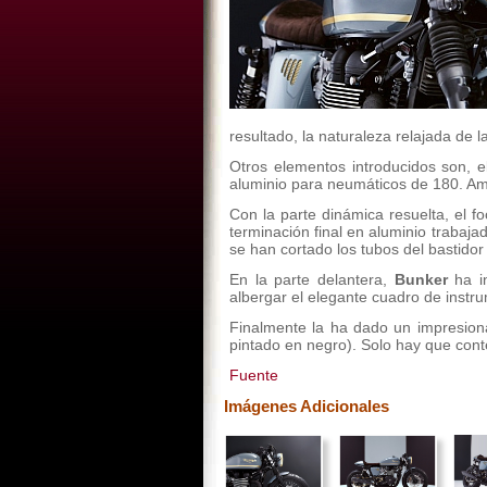
resultado, la naturaleza relajada d
Otros elementos introducidos son, e
aluminio para neumáticos de 180. A
Con la parte dinámica resuelta, el 
terminación final en aluminio trabaja
se han cortado los tubos del bastidor
En la parte delantera,
Bunker
ha in
albergar el elegante cuadro de instru
Finalmente la ha dado un impresiona
pintado en negro). Solo hay que con
Fuente
Imágenes Adicionales