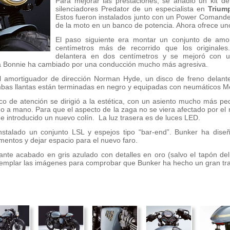
Para mejorar las prestaciones, se añadió un kit de
silenciadores Predator de un especialista en
Trium
Estos fueron instalados junto con un Power Comander
de la moto en un banco de potencia. Ahora ofrece u
El paso siguiente era montar un conjunto de amo
centímetros más de recorrido que los originales
delantera en dos centímetros y se mejoró con 
e la Bonnie ha cambiado por una conducción mucho más agresiva.
l amortiguador de dirección Norman Hyde, un disco de freno delanter
mbas llantas están terminadas en negro y equipadas con neumáticos 
foco de atención se dirigió a la estética, con un asiento mucho más 
do a mano. Para que el aspecto de la zaga no se viera afectado por el 
 e introducido un nuevo colín. La luz trasera es de luces LED.
stalado un conjunto LSL y espejos tipo “bar-end”. Bunker ha diseñ
mentos y dejar espacio para el nuevo faro.
nte acabado en gris azulado con detalles en oro (salvo el tapón de
templar las imágenes para comprobar que Bunker ha hecho un gran tra