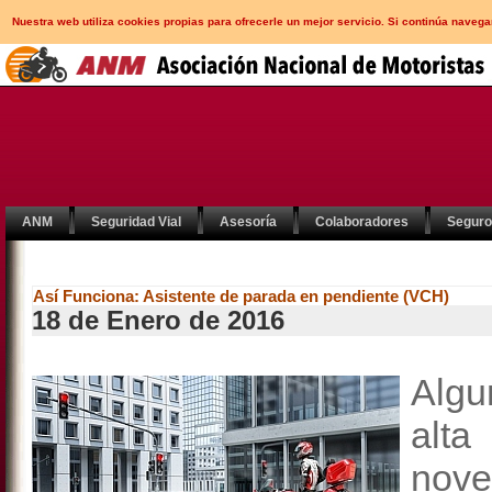
Nuestra web utiliza cookies propias para ofrecerle un mejor servicio. Si continúa nav
ANM
Seguridad Vial
Asesoría
Colaboradores
Segur
Así Funciona: Asistente de parada en pendiente (VCH)
18 de Enero de 2016
Algu
alt
nov