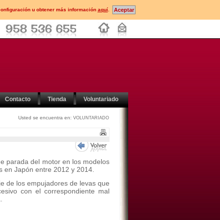
configuración u obtener más información
aquí
.
Contacto
Tienda
Voluntariado
Usted se encuentra en:
VOLUNTARIADO
de parada del motor en los modelos
s en Japón entre 2012 y 2014.
aje de los empujadores de levas que
cesivo con el correspondiente mal
.