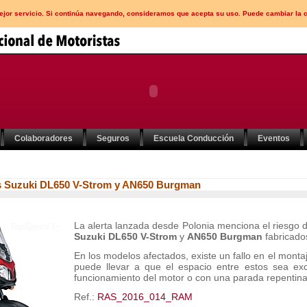
mejor servicio. Si continúa navegando, consideramos que acepta su uso. Puede cambiar la 
Colaboradores
Seguros
Escuela Conducción
Eventos
as Suzuki DL650 V-Strom y AN650 Burgman
La alerta lanzada desde Polonia menciona el riesgo 
Suzuki DL650 V-Strom
y
AN650 Burgman
fabricado
En los modelos afectados, existe un fallo en el mont
puede llevar a que el espacio entre estos sea ex
funcionamiento del motor o con una parada repentina
Ref.:
RAS_2016_014_RAM