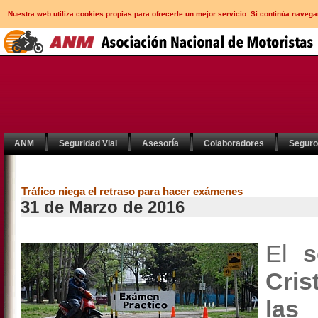
Nuestra web utiliza cookies propias para ofrecerle un mejor servicio. Si continúa nav
ANM
Seguridad Vial
Asesoría
Colaboradores
Segur
Tráfico niega el retraso para hacer exámenes
31 de Marzo de 2016
El
s
Cri
las 