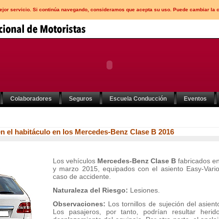
mejor servicio. Si continúa navegando, consideramos que acepta su uso. Puede cambiar la 
Colaboradores
Seguros
Escuela Conducción
Eventos
en el habitáculo en los Mercedes-Benz Clase B 2016
Los vehículos
Mercedes-Benz Clase B
fabricados en
y marzo 2015, equipados con el asiento Easy-Vario
caso de accidente.
Naturaleza del Riesgo:
Lesiones.
Observaciones:
Los tornillos de sujeción del asient
Los pasajeros, por tanto, podrían resultar heri