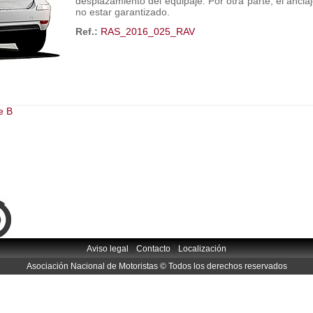
desplazamiento del equipaje. Por otra parte, el ancla
no estar garantizado.
Ref.:
RAS_2016_025_RAV
e B
|
|
Aviso legal
Contacto
Localización
Asociación Nacional de Motoristas © Todos los derechos reservados