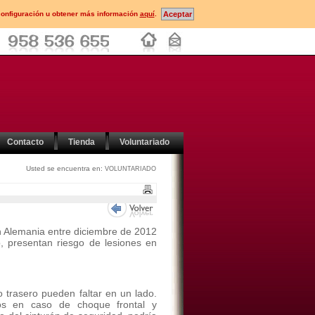
configuración u obtener más información
aquí
.
Contacto
Tienda
Voluntariado
Usted se encuentra en:
VOLUNTARIADO
 Alemania entre diciembre de 2012
, presentan riesgo de lesiones en
o trasero pueden faltar en un lado.
dos en caso de choque frontal y