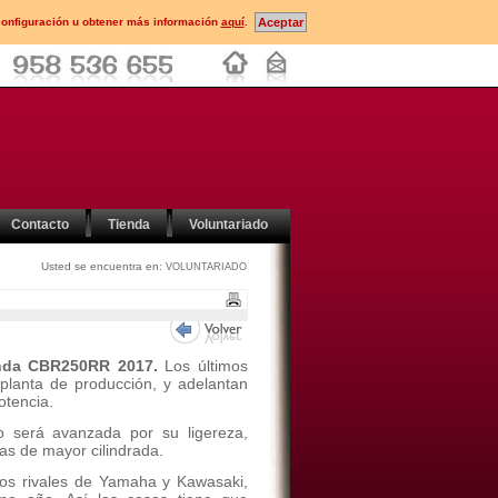
configuración u obtener más información
aquí
.
Contacto
Tienda
Voluntariado
Usted se encuentra en:
VOLUNTARIADO
da CBR250RR 2017.
Los últimos
planta de producción, y adelantan
otencia.
 será avanzada por su ligereza,
as de mayor cilindrada.
los rivales de Yamaha y Kawasaki,