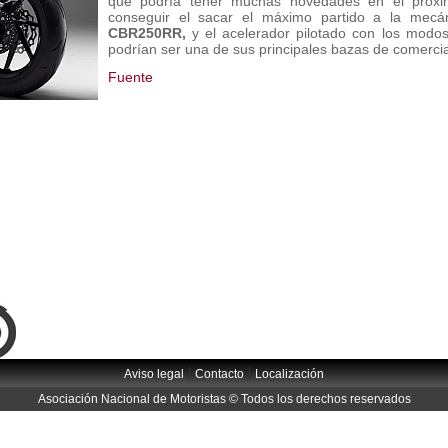
que podría tener muchas novedades en el próxi
conseguir el sacar el máximo partido a la mecán
CBR250RR,
y el acelerador pilotado con los modo
podrían ser una de sus principales bazas de comercia
Fuente
|
|
Aviso legal
Contacto
Localización
Asociación Nacional de Motoristas © Todos los derechos reservados