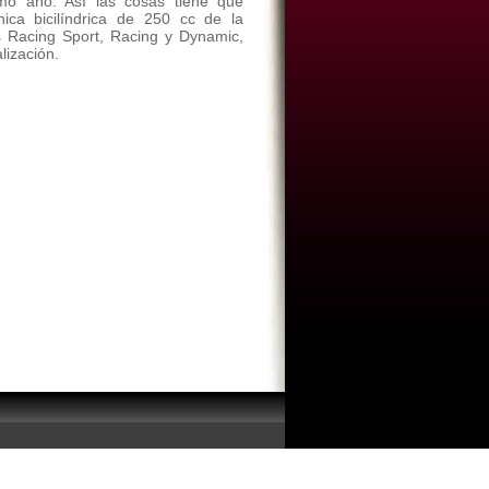
mo año. Así las cosas tiene que
ica bicilíndrica de 250 cc de la
s Racing Sport, Racing y Dynamic,
lización.