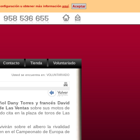
configuración u obtener más información
aquí
.
Contacto
Tienda
Voluntariado
Usted se encuentra en:
VOLUNTARIADO
ñol Dany Torres y francés David
 de Las Ventas
sobre sus motos de
do cita en la plaza de toros de Las
ivirán sobre el albero la rivalidad
iten en el Campeonato de Europa de