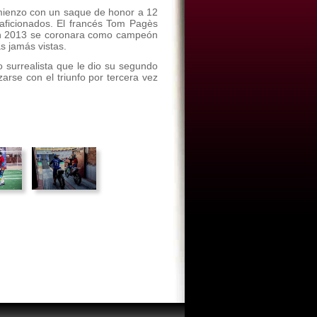
ienzo con un saque de honor a 12
aficionados. El francés Tom Pagès
 en 2013 se coronara como campeón
s jamás vistas.
co surrealista que le dio su segundo
zarse con el triunfo por tercera vez