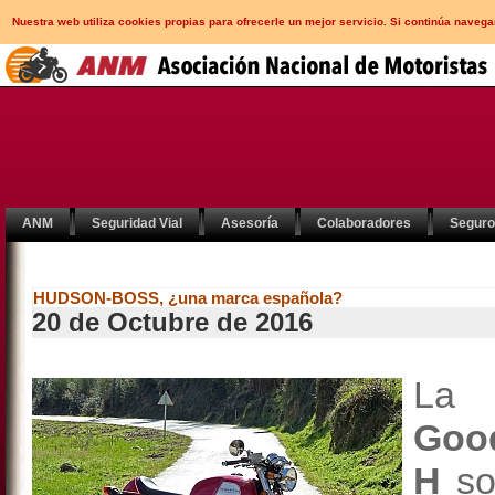
Nuestra web utiliza cookies propias para ofrecerle un mejor servicio. Si continúa nav
ANM
Seguridad Vial
Asesoría
Colaboradores
Segur
HUDSON-BOSS, ¿una marca española?
20 de Octubre de 2016
L
Good
H
so