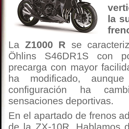
vert
la s
fren
La
Z1000 R
se caracteri
Öhlins S46DR1S con po
precarga con mayor facilid
ha modificado, aunqu
configuración ha camb
sensaciones deportivas.
En el apartado de frenos a
de la ZX-10R. Hablamos 