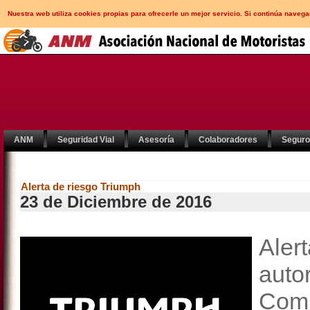
Nuestra web utiliza cookies propias para ofrecerle un mejor servicio. Si continúa nav
ANM
Seguridad Vial
Asesoría
Colaboradores
Segur
Alerta de riesgo Triumph
23 de Diciembre de 2016
Aler
aut
Com