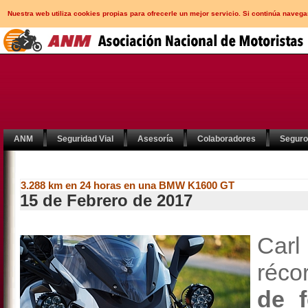
Nuestra web utiliza cookies propias para ofrecerle un mejor servicio. Si continúa nav
ANM
Seguridad Vial
Asesoría
Colaboradores
Segur
3.288 km en 24 horas en una BMW K1600 GT
15 de Febrero de 2017
Carl
réco
de f