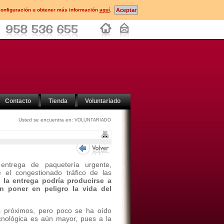
configuración u obtener más información
aquí
.
Contacto
Tienda
Voluntariado
Usted se encuentra en:
VOLUNTARIADO
entrega de paquetería urgente,
el congestionado tráfico de las
 la entrega podría producirse a
n poner en peligro la vida del
 próximos, pero poco se ha oído
cnológica es aún mayor, pues a la