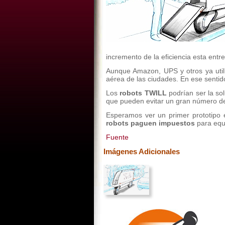
incremento de la eficiencia esta entre
Aunque Amazon, UPS y otros ya utili
aérea de las ciudades. En ese sentid
Los
robots TWILL
podrían ser la so
que pueden evitar un gran número de 
Esperamos ver un primer prototipo 
robots paguen impuestos
para equi
Fuente
Imágenes Adicionales