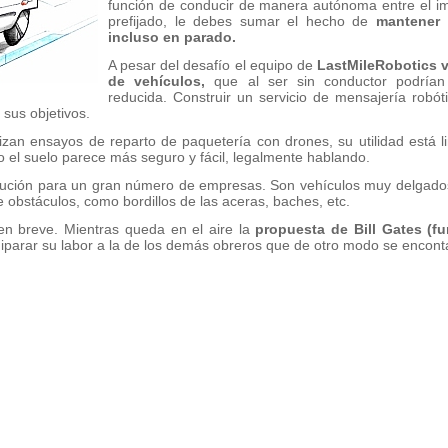
función de conducir de manera autónoma entre el imp
prefijado, le debes sumar el hecho de
mantener 
incluso en parado.
A pesar del desafío el equipo de
LastMileRobotics v
de vehículos,
que al ser sin conductor podrían
reducida. Construir un servicio de mensajería robót
 sus objetivos.
zan ensayos de reparto de paquetería con drones, su utilidad está li
o el suelo parece más seguro y fácil, legalmente hablando.
lución para un gran número de empresas. Son vehículos muy delgados
obstáculos, como bordillos de las aceras, baches, etc.
en breve. Mientras queda en el aire la
propuesta de Bill Gates (f
parar su labor a la de los demás obreros que de otro modo se enconta