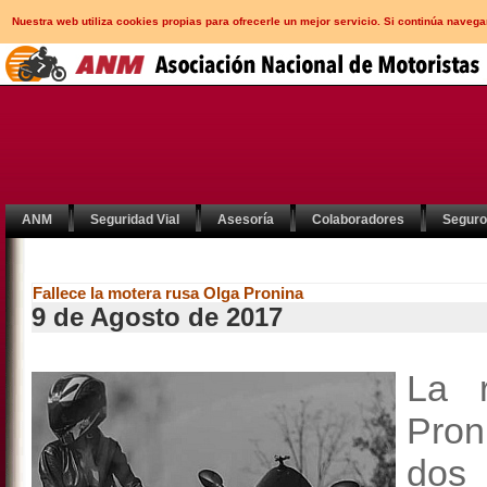
Nuestra web utiliza cookies propias para ofrecerle un mejor servicio. Si continúa nav
ANM
Seguridad Vial
Asesoría
Colaboradores
Segur
Fallece la motera rusa Olga Pronina
9 de Agosto de 2017
La 
Pron
dos