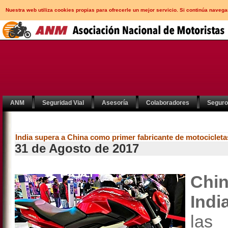
Nuestra web utiliza cookies propias para ofrecerle un mejor servicio. Si continúa nav
ANM
Seguridad Vial
Asesoría
Colaboradores
Segur
India supera a China como primer fabricante de motocicleta
31 de Agosto de 2017
Chi
Ind
las 