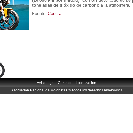
(10.000 km por unidad).
Con el nuevo acuerdo
se 
toneladas de dióxido de carbono a la atmósfera.
Fuente:
Cooltra
|
|
Aviso legal
Contacto
Localización
Asociación Nacional de Motoristas © Todos los derechos reservados