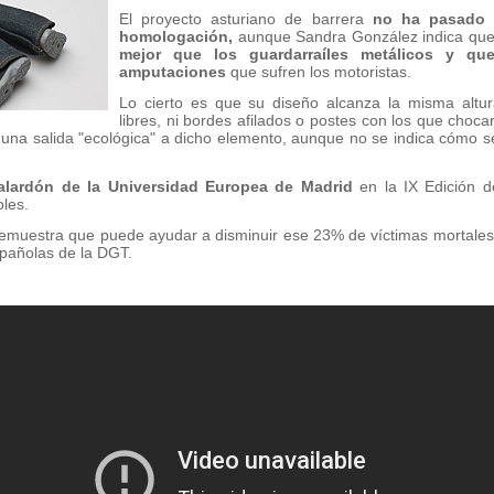
El proyecto asturiano de barrera
no ha pasado 
homologación,
aunque Sandra González indica qu
mejor que los guardarraíles metálicos y qu
amputaciones
que sufren los motoristas.
Lo cierto es que su diseño alcanza la misma altur
libres, ni bordes afilados o postes con los que chocar
e una salida "ecológica" a dicho elemento, aunque no se indica cómo 
galardón de la Universidad Europea de Madrid
en la IX Edición d
les.
demuestra que puede ayudar a disminuir ese 23% de víctimas mortales 
spañolas de la DGT.