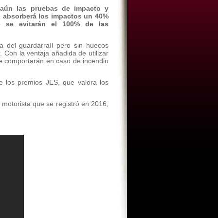
aún las pruebas de impacto y
e
absorberá los impactos un 40%
e se evitarán el 100% de las
a del guardarraíl pero sin huecos
. Con la ventaja añadida de utilizar
se comportarán en caso de incendio
e los premios JES, que valora los
motorista que se registró en 2016,