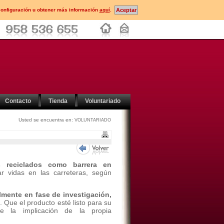
configuración u obtener más información
aquí
.
Contacto
Tienda
Voluntariado
Usted se encuentra en:
VOLUNTARIADO
s reciclados como barrera en
var vidas en las carreteras, según
lmente en fase de investigación,
. Que el producto esté listo para su
e la implicación de la propia