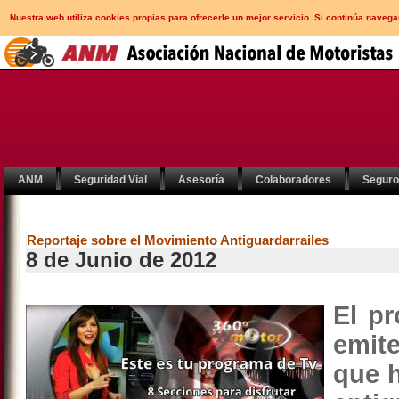
Nuestra web utiliza cookies propias para ofrecerle un mejor servicio. Si continúa nav
ANM
Seguridad Vial
Asesoría
Colaboradores
Segur
Reportaje sobre el Movimiento Antiguardarrailes
8 de Junio de 2012
El p
emite
que h