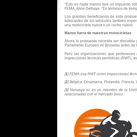
“Esto es nada menos que un impuesto sobr
FEMA, Aline Delhaye. “En términos de tiempo
Los grandes beneficiarios de esta propu
fabricantes de los vehículos también esper
una motocicleta nueva o un coche nuevo.
Manos fuera de nuestras motocicletas
Ahora la propuesta necesita ser discutida 
Parlamento Europeo en Bruselas antes de la
Pero las organizaciones que pertenecen 
inspecciones técnicas periódicas (RWT), as
[
1
] FEMA usa RWT como inspecciones técnic
[
2
] Bélgica, Dinamarca, Finlandia, Francia, 
[
3
] Noruega no es un miembro de la Unión
relacionadas con el mercado único.