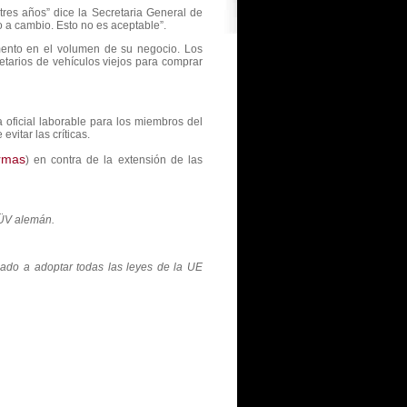
res años” dice la Secretaria General de
o a cambio. Esto no es aceptable”.
mento en el volumen de su negocio. Los
etarios de vehículos viejos para comprar
 oficial laborable para los miembros del
itar las críticas.
irmas
) en contra de la extensión de las
TÜV alemán.
ado a adoptar todas las leyes de la UE