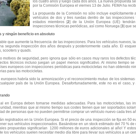
los cuatro años y luego cada dos años. La nueva propuesta se
por la Comisión Europea el viernes 13 de Julio. FEMA ha recibi
La propuesta de la Comisión no sólo incluye explícitamente a
vehículos de dos y tres ruedas dentro de las inspecciones t
estados miembros [
2
] de la Unión Europea (UE) tendrán
inspecciones técnicas periódicas, así como Noruega [
3
] que s
 y ningún beneficio en absoluto
bable que aumente la frecuencia de las inspecciones. Para los vehículos nuevos, 
una segunda inspección dos años después y posteriormente cada año. El esquem
s, scooters y quads.
o motivos de seguridad, pero ignora que sólo en casos muy raros los defectos téc
fectos técnicos incluso juegan un papel menos significativo. Al mismo tiempo s
países europeos con inspecciones periódicas para motocicletas no han obtenido 
rias para las motocicletas.
s europeos habría sido la armonización y el reconocimiento mutuo de los sistemas
 cualquier país de la Unión Europea. Desafortunadamente, este no es el caso, y
brando
ial en Europa deben tomarse medidas adecuadas. Para las motocicletas, las in
uridad, mientras que al mismo tiempo sus costes tienen que ser soportados solam
idad de personas que no pueden permitirse comprar un vehículo nuevo cada tres a
n registrados en la Unión Europea. Si el precio de una inspección se fija en 50 eu
ener sus vehículos inspeccionados. Basándose en un stock estimado del 70 % de 
les propuestas significarían 1200 millones de euros adicionales al año! Y esto
de los vehículos suelen necesitar medio día libre para llevar sus vehículos a un ce