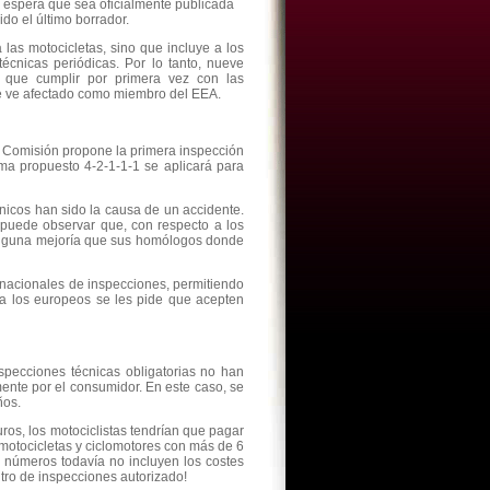
 espera que sea oficialmente publicada
do el último borrador.
 las motocicletas, sino que incluye a los
écnicas periódicas. Por lo tanto, nueve
 que cumplir por primera vez con las
e ve afectado como miembro del EEA.
la Comisión propone la primera inspección
a propuesto 4-2-1-1-1 se aplicará para
nicos han sido la causa de un accidente.
e puede observar que, con respecto a los
ninguna mejoría que sus homólogos donde
 nacionales de inspecciones, permitiendo
 a los europeos se les pide que acepten
specciones técnicas obligatorias no han
ente por el consumidor. En este caso, se
ños.
ros, los motociclistas tendrían que pagar
motocicletas y ciclomotores con más de 6
s números todavía no incluyen los costes
ntro de inspecciones autorizado!