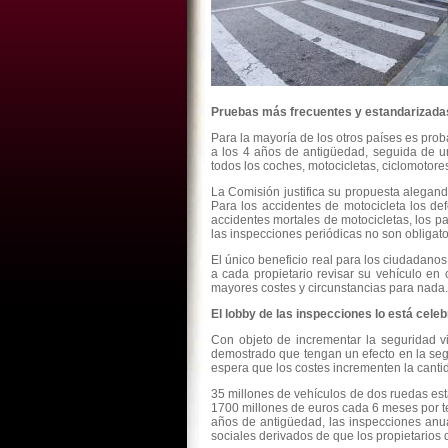
Pruebas más frecuentes y estandarizadas
Para la mayoría de los otros países es pro
a los 4 años de antigüedad, seguida de 
todos los coches, motocicletas, ciclomotore
La Comisión justifica su propuesta alegand
Para los accidentes de motocicleta los de
accidentes mortales de motocicletas, los 
las inspecciones periódicas no son obligato
El único beneficio real para los ciudadano
a cada propietario revisar su vehículo en
mayores costes y circunstancias para nada.
El lobby de las inspecciones lo está cele
Con objeto de incrementar la seguridad v
demostrado que tengan un efecto en la seg
espera que los costes incrementen la cant
35 millones de vehículos de dos ruedas está
1700 millones de euros cada 6 meses por t
años de antigüedad, las inspecciones anua
sociales derivados de que los propietarios 