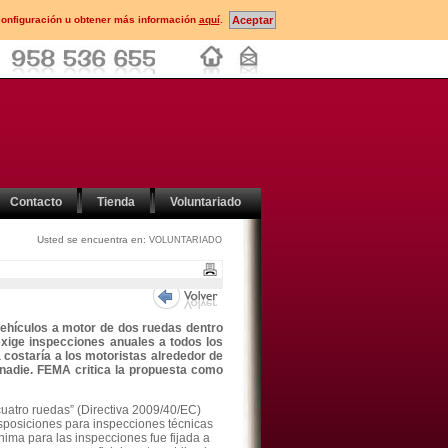
configuración u obtener más información
aquí
.
Contacto
Tienda
Voluntariado
Usted se encuentra en:
VOLUNTARIADO
vehículos a motor de dos ruedas dentro
exige inspecciones anuales a todos los
 costaría a los motoristas alrededor de
 nadie. FEMA critica la propuesta como
cuatro ruedas” (Directiva 2009/40/EC)
isposiciones para inspecciones técnicas
ínima para las inspecciones fue fijada a