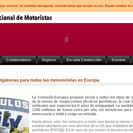
mejor servicio. Si continúa navegando, consideramos que acepta su uso. Puede cambiar la 
Colaboradores
Seguros
Escuela Conducción
Eventos
igatorias para todas las motocicletas en Europa
La Comisión Europea propone incluir a todos los tipos de 
de la norma de inspecciones técnicas periódicas, la cual 
vehículos que superen los 6 años de antigüedad. La medida
1200 millones de Euros extra por año, sin beneficios para
innecesaria e inútil y exige su retirada.
Hasta ahora, sólo “los vehículos a motor que tienen al menos 
estaban afectados por una directiva de la UE que establece d
periódicas (RWT)[
1
]. En el caso de los coches la frecuencia m