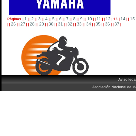
1
2
3
4
5
6
7
8
9
10
11
12
14
15
Páginas
|
|
|
|
|
|
|
|
|
|
|
|
|
|
|
|
|
|
|
|
|
|
|
|
13
|
|
|
26
27
28
29
30
31
32
33
34
35
36
37
|
|
|
|
|
|
|
|
|
|
|
|
|
|
|
|
|
|
|
|
|
|
|
|
|
Aviso lega
Asociación Nacional de Mo