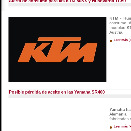
Alerta de consumo para las KTM 50SX y Husqvarna TC50
KTM - Hu
consumo de
modelos
KT
Austria.
Leer más [
Posible pérdida de aceite en las Yamaha SR400
Yamaha
ha
Alemania 
fabricadas 
Leer más [