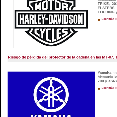
TRIKE; 20
FLSTFBS, 
TOURING y
Leer más [
Riesgo de pérdida del protector de la cadena en las MT-07,
Yamaha
ha
Alemania l
700 y XSR7
Leer más [