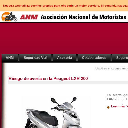
Nuestra web utiliza cookies propias para ofrecerle un mejor servicio. Si continúa nav
ANM
Seguridad Vial
Asesoría
Colaboradores
Segur
Usted se encuentra en:
Riesgo de avería en la Peugeot LXR 200
La alerta g
LXR 200
(LH
Leer más [