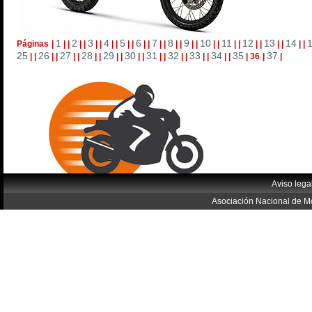
1
2
3
4
5
6
7
8
9
10
11
12
13
14
Páginas
|
|
|
|
|
|
|
|
|
|
|
|
|
|
|
|
|
|
|
|
|
|
|
|
|
|
|
|
|
25
26
27
28
29
30
31
32
33
34
35
37
|
|
|
|
|
|
|
|
|
|
|
|
|
|
|
|
|
|
|
|
|
36
|
|
Aviso lega
Asociación Nacional de Mo