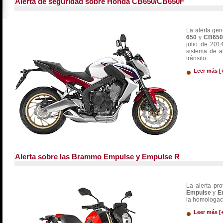
Alerta de seguridad sobre Honda CB650/CB650F
La alerta ge
650
y
CB650
julio de 201
sistema de a
tránsito.
Leer más [
Alerta sobre las Brammo Empulse y Empulse R
La alerta pr
Empulse
y
E
la homologac
Leer más [