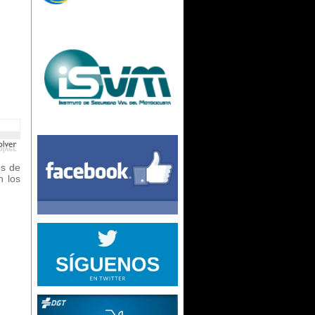
es de
n los