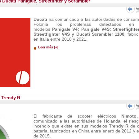
s Ducati Panigale, Streetfihter y Scrambler
Ducati
ha comunicado a las autoridades de consu
Polonia los problemas detectados en
modelos
Panigale V4; Panigale V4S; Streetfighte
Streetfighter V4S y Ducati Scrambler 1100,
fabri
en Italia entre 2018 y 2021.
Leer más [+]
 Trendy R
El fabricante de scooter eléctricos
Nimoto,
comunicado a las autoridades de Holanda, el ries
incendio que existe en sus modelos
Trendy R
de d
batería, fabricados en China entre enero de 2012 y 
de 2015.