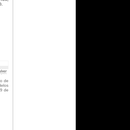
0.
mo de
elos
29 de