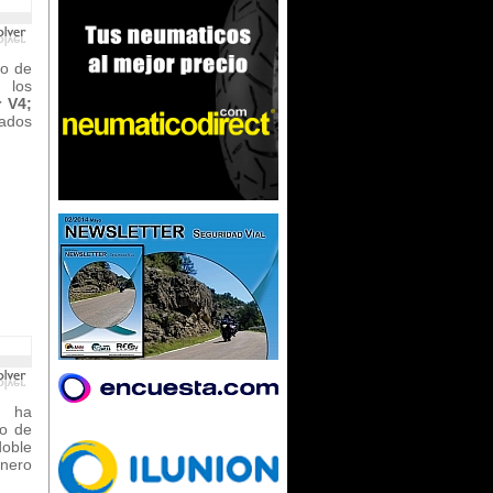
mo de
 los
r V4;
cados
ha
go de
oble
enero