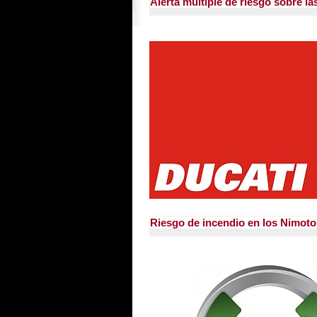
Alerta múltiple de riesgo sobre la
Riesgo de incendio en los Nimoto