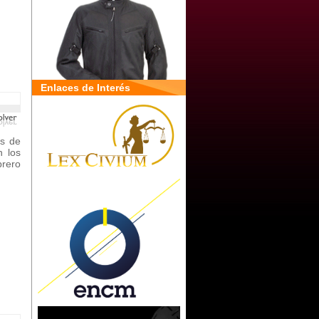
Enlaces de Interés
s de
n los
brero