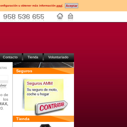
configuración u obtener más información
aquí
.
Contacto
Tienda
Voluntariado
ETAS
Seguros
mo de
 los
MAX,
20.
Tienda