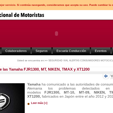
mejor servicio. Si continúa navegando, consideramos que acepta su uso. Puede cambiar la 
Colaboradores
Seguros
Escuela Conducción
Eventos
Usted se encuentra en:»»
SEGURIDAD VIAL
ALERTAS CONSUMIDORES
MOTOCICL
no de las Yamaha FJR1300, MT, NIKEN, TMAX y XT1200
Yamaha
ha comunicado a las autoridades de consu
Alemania los problemas detectados en
modelos
FJR1300, MT-10, MT-09, NIKEN, T
XT1200,
fabricados en Japón entre el año 2012 y 20
Leer más [+]