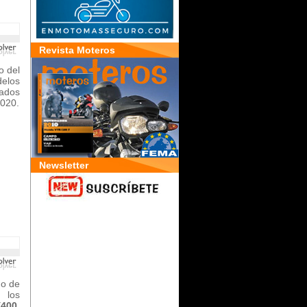
Revista Moteros
o del
delos
cados
2020.
Newsletter
mo de
 los
400,