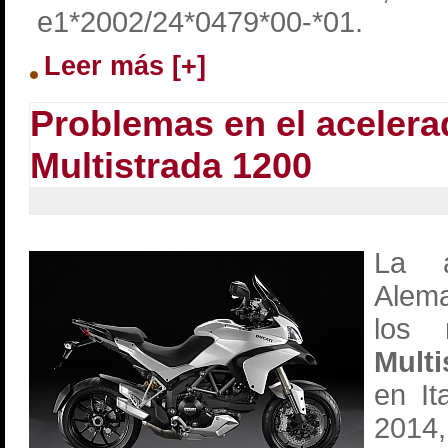
e1*2002/24*0479*00-*01.
Leer más [+]
Problemas en el acelera
Multistrada 1200
La a
Alema
los
Multi
en It
2014,