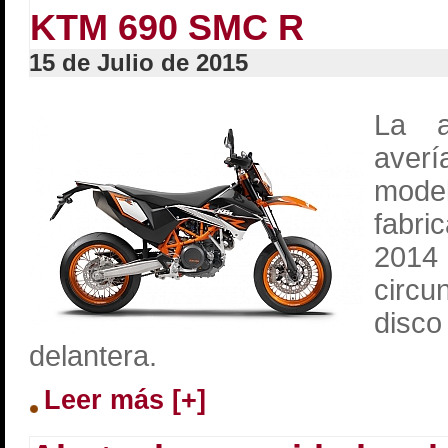
KTM 690 SMC R
15 de Julio de 2015
La a
averí
mode
fabri
201
circu
disco
delantera.
Leer más [+]