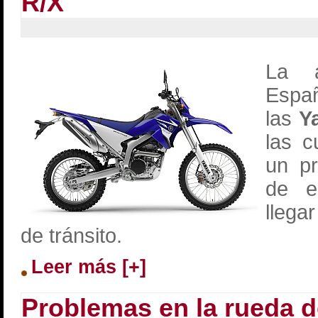
R/X
La a
Espa
las
Y
las c
un pr
de e
llega
de tránsito.
Leer más [+]
Problemas en la rueda d