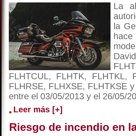
La al
autor
la Ge
hace
mod
Davi
FLH
FLHTCUL, FLHTK, FLHTKL, F
FLHRSE, FLHXSE, FLHTKSE y 
entre el 03/05/2013 y el 26/05/2
Leer más [+]
Riesgo de incendio en 