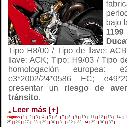
fabr
perio
bajo 
119
Duca
Tipo H8/00 / Tipo de llave: ACB
llave: ACK; Tipo: H9/03 / Tipo 
homologación europea: e3
e3*2002/24*0586 EC; e49*2
presentar un
riesgo de aver
tránsito.
Leer más [+]
1
2
3
4
5
6
7
8
9
10
11
12
13
14
Páginas
|
|
|
|
|
|
|
|
|
|
|
|
|
|
|
|
|
|
|
|
|
|
|
|
|
|
|
|
|
25
26
27
28
29
30
31
32
33
35
36
37
|
|
|
|
|
|
|
|
|
|
|
|
|
|
|
|
|
34
|
|
|
|
|
|