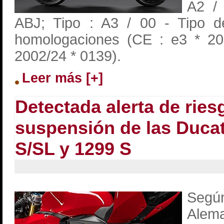
A2 / 
ABJ; Tipo : A3 / 00 - Tipo d
homologaciones (CE : e3 * 20
2002/24 * 0139).
Leer más [+]
Detectada alerta de ries
suspensión de las Ducat
S/SL y 1299 S
Segú
Alem