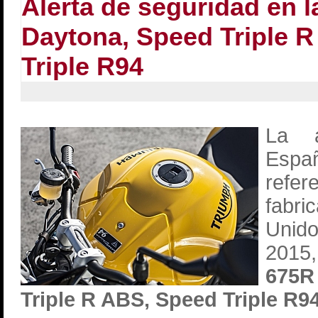
Alerta de seguridad en 
Daytona, Speed Triple 
Triple R94
La a
Espa
refer
fabr
Unid
2015
675R
Triple R ABS, Speed Triple R9