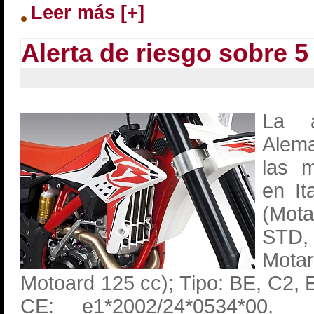
Leer más [+]
Alerta de riesgo sobre 
La a
Alem
las m
en It
(Mota
STD,
Mota
Motoard 125 cc); Tipo: BE, C2,
CE: e1*2002/24*0534*00, e